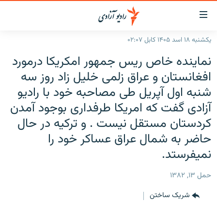
ینک‌های
ابل
سترسی
یکشنبه ۱۸ اسد ۱۴۰۵ کابل ۰۲:۰۷
ازگشت
صفحه نخست
نماينده خاص ريس جمهور امکريکا درمورد
ه
گزارش‌ها
تن
افغانستان و عراق زلمی خليل زاد روز سه
صلی
خبرها
افغانستان
شنبه اول آپريل طی مصاحبه خود با راديو
ازگشت
جدول نشرات
منطقه
افغانستان
آزادی گفت که امريکا طرفداری بوجود آمدن
ه
نوی
کردستان مستقل نيست . و ترکيه در حال
مصاحبه‌ها
جهان
شرق میانه
صلی
حاضر به شمال عراق عساکر خود را
برنامه‌ها
جهان
راجعه
ه
نميفرستد.
مجموعه تصویری
فحه
ورزش
ستجو
حمل ۱۳, ۱۳۸۲
بحران مهاجرت
شریک ساختن
'کووید-۱۹'