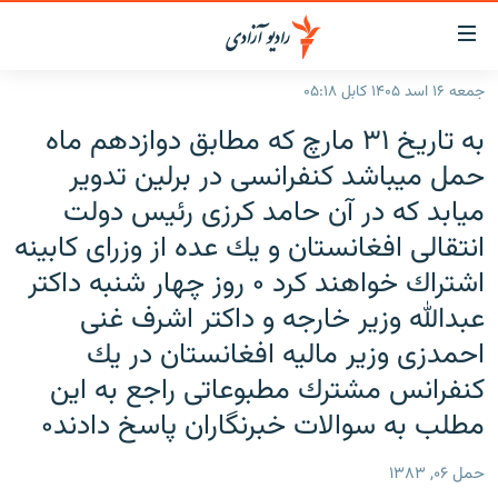
ینک‌های
ابل
سترسی
جمعه ۱۶ اسد ۱۴۰۵ کابل ۰۵:۱۸
ازگشت
صفحه نخست
به تاريخ ۳۱ مارچ كه مطابق دوازدهم ماه
ه
گزارش‌ها
تن
حمل ميباشد كنفرانسى در برلين تدوير
صلی
خبرها
افغانستان
ميابد كه در آن حامد كرزى رئيس دولت
ازگشت
جدول نشرات
منطقه
افغانستان
انتقالى افغانستان و يك عده از وزراى كابينه
ه
نوی
اشتراك خواهند كرد ۰ روز چهار شنبه داكتر
مصاحبه‌ها
جهان
شرق میانه
صلی
عبدالله وزير خارجه و داكتر اشرف غنى
برنامه‌ها
جهان
راجعه
ه
احمدزى وزير ماليه افغانستان در يك
مجموعه تصویری
فحه
كنفرانس مشترك مطبوعاتى راجع به اين
ورزش
ستجو
مطلب به سوالات خبرنگاران پاسخ دادند۰
بحران مهاجرت
حمل ۰۶, ۱۳۸۳
'کووید-۱۹'