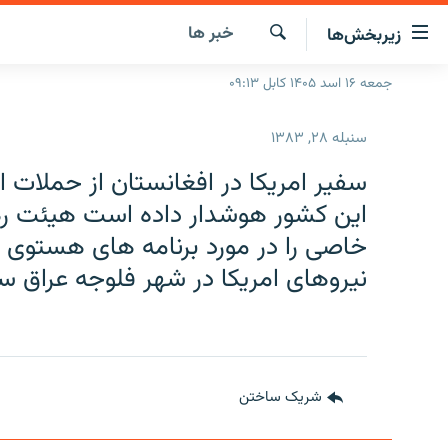
ینک‌های
خبر ها
زیربخش‌ها
ابل
سترسی
جستجو
جمعه ۱۶ اسد ۱۴۰۵ کابل ۰۹:۱۳
صفحه نخست
ازگشت
گزارش‌ها
ه
سنبله ۲۸, ۱۳۸۳
تن
خبرها
افغانستان
صلی
سفير امريكا در افغانستان از حملات 
ازگشت
جدول نشرات
منطقه
افغانستان
اين كشور هوشدار داده است هيئت ره
ه
مصاحبه‌ها
جهان
شرق میانه
خاصى را در مورد برنامه هاى هستوى ا
نوی
صلی
برنامه‌ها
جهان
نيروهاى امريكا در شهر فلوجه عراق 
راجعه
مجموعه تصویری
ه
فحه
ورزش
ستجو
بحران مهاجرت
شریک ساختن
'کووید-۱۹'