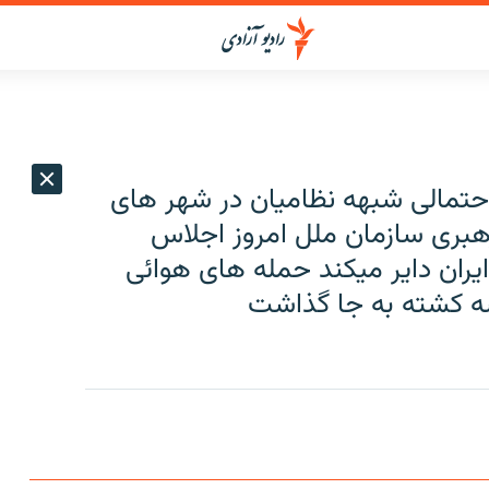
احتمالى شبهه نظاميان در شهر هاى
برى سازمان ملل امروز اجلاس
يران داير ميكند حمله هاى هوائى
سه كشته به جا گذاشت