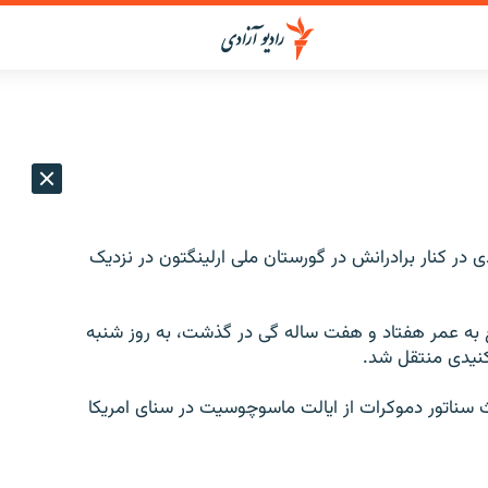
ی در کنار برادرانش در گورستان ملی ارلینگتون در نزدیک
 به عمر هفتاد و هفت ساله گی در گذشت، به روز شنبه
کنیدی منتقل شد.
رد کنیدی که تقریباً 47 سال را بحیث سناتور دموکرات از ایالت ماسوچوسیت در سنای امریکا