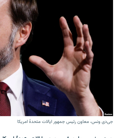
جی‌دی ونس، معاون رئیس جمهور ایالات متحدۀ امریکا