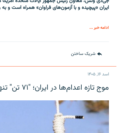
جی‌دی ونس، معاون رئیس جمهور ایالات متحدۀ امریکا می
ایران «پیچیده و با آزمون‌های فراوان» همراه است و به و
ادامه خبر ...
شریک ساختن
اسد ۱۶, ۱۴۰۵
موج تازه اعدام‌ها در ایران؛ "۷۱ تن" تنها در یک ماه به دار آویخته شدند