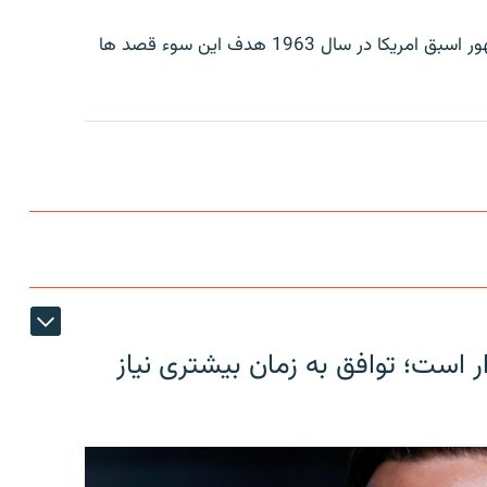
رابرت کنیدی در سال 1968 و جان اف کنیدی رییس جمهور اسبق امریکا در سال 1963 هدف این سوء قصد ها
ر است؛ توافق به زمان بیشتری نیاز