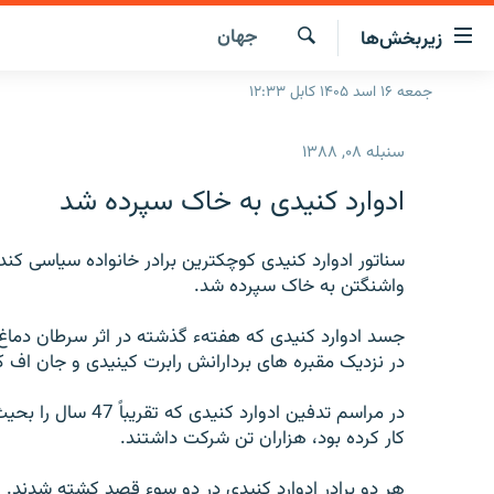
ینک‌های
جهان
زیربخش‌ها
ابل
سترسی
جستجو
جمعه ۱۶ اسد ۱۴۰۵ کابل ۱۲:۳۳
صفحه نخست
ازگشت
گزارش‌ها
ه
سنبله ۰۸, ۱۳۸۸
تن
خبرها
افغانستان
صلی
ادوارد کنیدی به خاک سپرده شد
ازگشت
جدول نشرات
منطقه
افغانستان
ه
مصاحبه‌ها
سناتور ادوارد کنیدی کوچکترین برادر خانواده سیاسی کند
جهان
شرق میانه
نوی
واشنگتن به خاک سپرده شد.
صلی
برنامه‌ها
جهان
راجعه
جسد ادوارد کنیدی که هفتهء گذشته در اثر سرطان دماغ
مجموعه تصویری
ه
در نزدیک مقبره های بردارانش رابرت کینیدی و جان اف 
فحه
ورزش
ستجو
در مراسم تدفین ادوا
بحران مهاجرت
کار کرده بود، هزاران تن شرکت داشتند.
'کووید-۱۹'
هر دو برادر ادوارد کنیدی در دو سوء قصد کشته شدند.