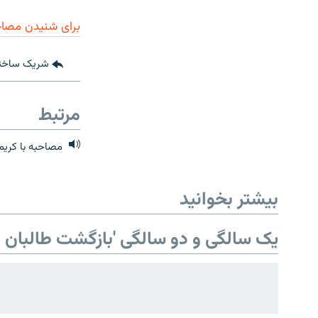
برای شنیدن مصاحب
شریک ساخت
مرتبط
صفحه پشتو
مصاحبه با کریم
Azadi English
بیشتر بخوانید
به ما بپیوندید
یک سالگی و دو سالگی 'بازگشت طالبان ب
همۀ سایت‌های رادیو آزادی/ رادیو
اروپای آزاد