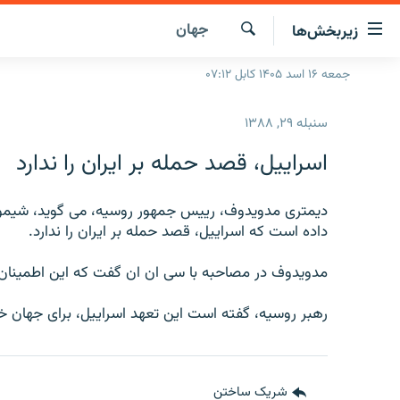
ینک‌های
جهان
زیربخش‌ها
ابل
سترسی
جستجو
جمعه ۱۶ اسد ۱۴۰۵ کابل ۰۷:۱۲
صفحه نخست
ازگشت
گزارش‌ها
ه
سنبله ۲۹, ۱۳۸۸
تن
خبرها
افغانستان
صلی
اسراییل، قصد حمله بر ایران را ندارد
ازگشت
جدول نشرات
منطقه
افغانستان
ه
مصاحبه‌ها
دیمتری مدویدوف، رییس جمهور روسیه، می گوید، شیمو
جهان
شرق میانه
نوی
داده است که اسراییل، قصد حمله بر ایران را ندارد.
صلی
برنامه‌ها
جهان
راجعه
مدویدوف در مصاحبه با سی ان ان گفت که این اطمینان
مجموعه تصویری
ه
فحه
ورزش
رهبر روسیه، گفته است این تعهد اسراییل، برای جهان 
ستجو
بحران مهاجرت
'کووید-۱۹'
شریک ساختن