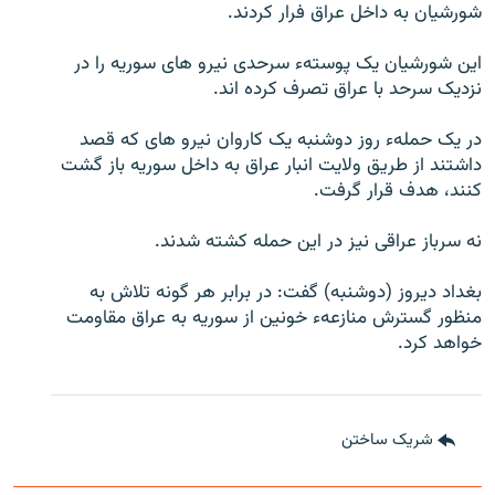
شورشیان به داخل عراق فرار کردند.
تماس
این شورشیان یک پوستهء سرحدی نیرو های سوریه را در
صفحه پشتو
نزدیک سرحد با عراق تصرف کرده اند.
Azadi English
در یک حملهء روز دوشنبه یک کاروان نیرو های که قصد
داشتند از طریق ولایت انبار عراق به داخل سوریه باز گشت
به ما بپیوندید
کنند، هدف قرار گرفت.
نه سرباز عراقی نیز در این حمله کشته شدند.
همۀ سایت‌های رادیو آزادی/ رادیو اروپای آزاد
بغداد دیروز (دوشنبه) گفت: در برابر هر گونه تلاش به
منظور گسترش منازعهء خونین از سوریه به عراق مقاومت
خواهد کرد.
شریک ساختن