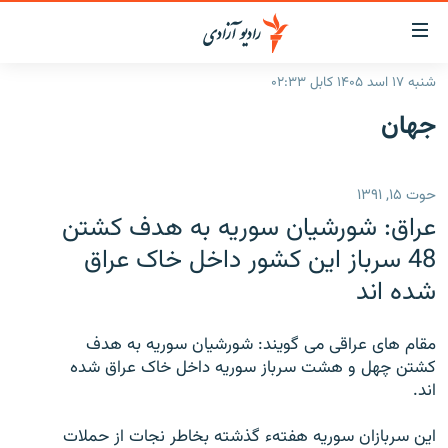
ینک‌های
ابل
سترسی
شنبه ۱۷ اسد ۱۴۰۵ کابل ۰۲:۳۳
ازگشت
صفحه نخست
جهان
ه
گزارش‌ها
تن
صلی
خبرها
افغانستان
حوت ۱۵, ۱۳۹۱
ازگشت
جدول نشرات
منطقه
افغانستان
ه
عراق: شورشیان سوریه به هدف کشتن
نوی
مصاحبه‌ها
جهان
شرق میانه
48 سرباز این کشور داخل خاک عراق
صلی
شده اند
برنامه‌ها
جهان
راجعه
ه
مجموعه تصویری
فحه
مقام های عراقی می گویند: شورشیان سوریه به هدف
ورزش
ستجو
کشتن چهل و هشت سرباز سوریه داخل خاک عراق شده
اند.
بحران مهاجرت
'کووید-۱۹'
این سربازان سوریه هفتهء گذشته بخاطر نجات از حملات