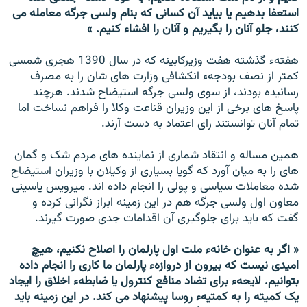
استعفا بدهیم یا بیاید آن کسانی که بنام ولسی جرگه معامله می
کنند، جلو آنان را بگیریم و آنان را افشاء کنیم. »
هفتهء گذشته هفت وزیرکابینه که در سال 1390 هجری شمسی
کمتر از نصف بودجهء انکشافی وزارت های شان را به مصرف
رسانیده بودند، از سوی ولسی جرگه استیضاح شدند. هرچند
پاسخ های برخی از این وزیران قناعت وکلا را فراهم نساخت اما
تمام آنان توانستند رای اعتماد به دست آرند.
همین مساله و انتقاد شماری از نماینده های مردم شک و گمان
های را به میان آورد که گویا بسیاری از وکیلان با وزیران استیضاح
شده معاملات سیاسی و پولی را انجام داده اند. میرویس یاسینی
معاون اول ولسی جرگه هم در این زمینه ابراز نگرانی کرده و
گفت که باید برای جلوگیری آن اقدامات جدی صورت گیرند.
« اگر به عنوان خانهء ملت اول پارلمان را اصلاح نکنیم، هیچ
امیدی نیست که بیرون از دروازهء پارلمان ما کاری را انجام داده
بتوانیم. لایحهء برای تضاد منافع کنترول یا ضابطهء اخلاق را ایجاد
یک کمیته را به کمتیهء روسا پیشنهاد می کند. در این زمینه باید