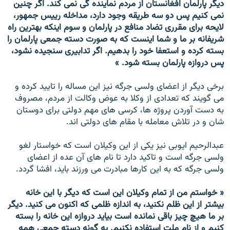
دیگر پارلمان افغانستان از مردم نماینده گی نمی کند. اگر چنین
نمی کنیم پس دو سه طریقه وجود دارد، مداخله رییس جمهور،
لایحه برای مقرری تضاد منافع در پارلمان و سوم اینکه بهترین راه
شریفانه بر ما و شما اینست که به صورت دسته جمعی پارلمان را
بسته کرده و استعفا خود را بدهیم. اگر تدابیری سنجیده نشود،
پس دروازه پارلمان بسته شود. »
برخی دیگر از اعضای ولسی جرگه نیز این مساله را تایید کرده و
می گویند که تعدادی از وکلا به عوض وکالت از مردم، مصروف
به دست آوردن پروژه ها، کرسی های مهم دولتی برای دوستان
شان و در تلاش معامله با مقام های دولتی اند.
عبدالرحیم ایوبی نیز یکی از این وکیلان است که خواستار لغو
ولسی جرگه است و تاکید دارد تا نام های آن عده از اعضای
ولسی جرگه که به این کارها مبادرت می ورزند باید، افشا گردد.
« خواستم من از تمام وکیلان این است که دیگر با این خانه
بیشتر از این ظلم نکنید، به اندازه ظلمی که اکنون می کنید. دیگر
بر ما هیچ چیز باقی نمانده است بیاید دروازه این خانه را بسته
کنیم و از نام ملت استفاده نکنیم. به گونه دسته جمعی همه