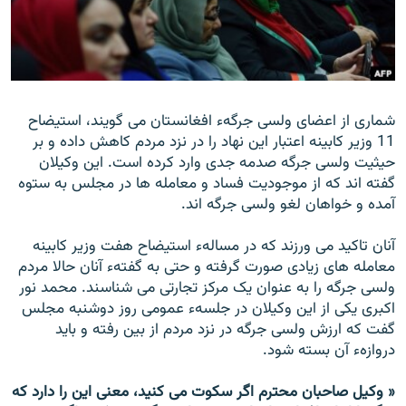
تماس
صفحه پشتو
Azadi English
شماری از اعضای ولسی جرگهء افغانستان می گویند، استیضاح
11 وزیر کابینه اعتبار این نهاد را در نزد مردم کاهش داده و بر
به ما بپیوندید
حیثیت ولسی جرگه صدمه جدی وارد کرده است. این وکیلان
گفته اند که از موجودیت فساد و معامله ها در مجلس به ستوه
آمده و خواهان لغو ولسی جرگه اند.
همۀ سایت‌های رادیو آزادی/ رادیو اروپای آزاد
آنان تاکید می ورزند که در مسالهء استیضاح هفت وزیر کابینه
معامله های زیادی صورت گرفته و حتی به گفتهء آنان حالا مردم
ولسی جرگه را به عنوان یک مرکز تجارتی می شناسند. محمد نور
اکبری یکی از این وکیلان در جلسهء عمومی روز دوشنبه مجلس
گفت که ارزش ولسی جرگه در نزد مردم از بین رفته و باید
دروازهء آن بسته شود.
« وکیل صاحبان محترم اگر سکوت می کنید، معنی این را دارد که