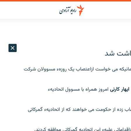
زداشت شد
 زمانیکه می خواست ازاعتصاب یک روزهء مسوولان شرکت
ایهار کارنی
امروز همراه با مسوول اتحادیهء
 زده از حکومت می خواهند که از اتحادیهء گمرکاتی
اماتی علیهء این اتحادیه گمرکاتی موافقه کردند.