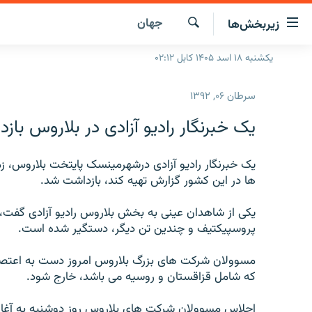
ینک‌های
جهان
زیربخش‌ها
ابل
سترسی
جستجو
یکشنبه ۱۸ اسد ۱۴۰۵ کابل ۰۲:۱۲
صفحه نخست
ازگشت
گزارش‌ها
ه
سرطان ۰۶, ۱۳۹۲
تن
خبرها
افغانستان
صلی
یک خبرنگار رادیو آزادی در بلاروس با
ازگشت
جدول نشرات
منطقه
افغانستان
ه
مصاحبه‌ها
یک خبرنگار رادیو آزادی درشهرمینسک پایتخت بلاروس،
جهان
شرق میانه
نوی
ها در این کشور گزارش تهیه کند، بازداشت شد.
صلی
برنامه‌ها
جهان
راجعه
یکی از شاهدان عینی به بخش بلاروس رادیو آزادی گفت،
مجموعه تصویری
ه
پروسپیکتیف و چندین تن دیگر، دستگیر شده است.
فحه
ورزش
ستجو
مسوولان شرکت های بزرگ بلاروس امروز دست به اعتصاب
بحران مهاجرت
که شامل قزاقستان و روسیه می باشد، خارج شود.
'کووید-۱۹'
اجلاس مسوولان شرکت های بلاروس روز دوشنبه به آغازاقد