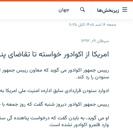
ینک‌های
جهان
زیربخش‌ها
ابل
سترسی
جستجو
جمعه ۱۶ اسد ۱۴۰۵ کابل ۱۱:۲۵
صفحه نخست
ازگشت
گزارش‌ها
ه
سرطان ۰۹, ۱۳۹۲
تن
خبرها
افغانستان
صلی
امریکا از اکوادور خواسته تا تقاضای پن
ازگشت
جدول نشرات
منطقه
افغانستان
ه
مصاحبه‌ها
رییس جمهور اکوادور می گوید که معاون رییس جمهور امری
جهان
شرق میانه
نوی
سنودن را رد کند.
صلی
برنامه‌ها
جهان
راجعه
ادوارد سنودن قراردادی سابق ادارهء امنیت ملی امریکا 
مجموعه تصویری
ه
فحه
ورزش
رییس جمهور اکوادور دیروز شنبه گفت که روز جمعه با ج
ستجو
بحران مهاجرت
او می گوید، به بایدن گفت که درخواست پناهنده گی سنود
'کووید-۱۹'
وارد قلمرو اکوادور نشده است.