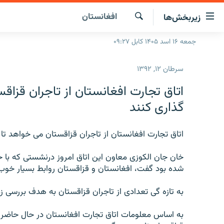
ینک‌های
افغانستان
زیربخش‌ها
ابل
سترسی
جستجو
جمعه ۱۶ اسد ۱۴۰۵ کابل ۰۹:۲۷
صفحه نخست
ازگشت
گزارش‌ها
ه
سرطان ۱۲, ۱۳۹۲
تن
خبرها
افغانستان
صلی
اتاق تجارت افغانستان از تاجران قزا
ازگشت
جدول نشرات
منطقه
افغانستان
گذاری کنند
ه
مصاحبه‌ها
جهان
شرق میانه
نوی
صلی
اتاق تجارت افغانستان از تاجران قزاقستان می خواهد تا 
برنامه‌ها
جهان
راجعه
مجموعه تصویری
ه
خان جان الکوزی معاون این اتاق امروز درنشستی که با حض
فحه
شده بود گفت، افغانستان و قزاقستان روابط بسیار خوب 
ورزش
ستجو
بحران مهاجرت
به تازه گی تعدادی از تاجران قزاقستان به هدف بررسی ز
'کووید-۱۹'
به اساس معلومات اتاق تجارت افغانستان در حال حاضر بخ