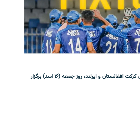
دومین دیدار از سلسلۀ پنج مسابقه یک‌روزه میان تیم‌های کرکت افغانستان و ایرلند، روز جمعه (۱۶ اسد) برگزار