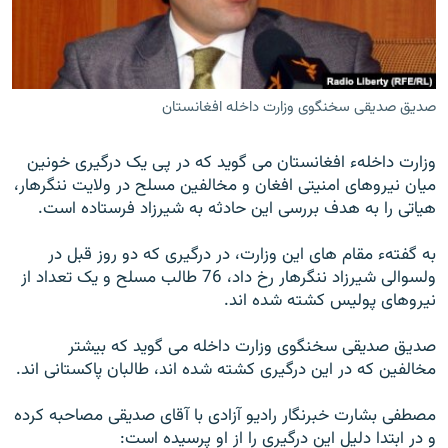
تماس
صفحه پشتو
Azadi English
صدیق صدیقی سخنگوی وزارت داخله افغانستان
به ما بپیوندید
وزارت داخلهء افغانستان می گوید که در پی یک درگیری خونین
میان نیروهای امنیتی افغان و مخالفین مسلح در ولایت ننگرهار،
هیاتی را به هدف بررسی این حادثه به شیرزاد فرستاده است.
همۀ سایت‌های رادیو آزادی/ رادیو اروپای آزاد
به گفتهء مقام های این وزارت، در درگیری که دو روز قبل در
ولسوالی شیرزاد ننگرهار رخ داد، 76 طالب مسلح و یک تعداد از
نیروهای پولیس کشته شده اند.
صدیق صدیقی سخنگوی وزارت داخله می گوید که بیشتر
مخالفین که در این درگیری کشته شده اند، طالبان پاکستانی اند.
مصطفی بشارت خبرنگار رادیو آزادی با آقای صدیقی مصاحبه کرده
و در ابتدا دلیل این درگیری را از او پرسیده است: