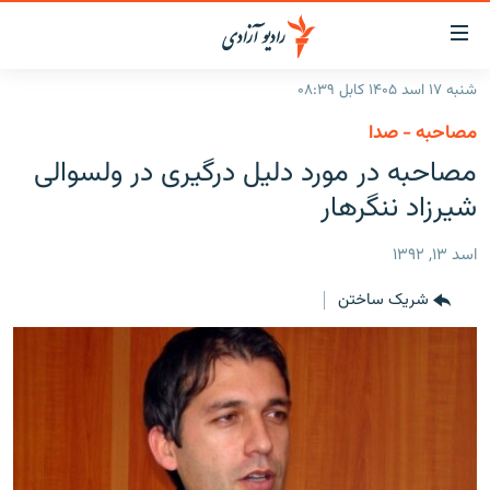
ینک‌های
ابل
سترسی
شنبه ۱۷ اسد ۱۴۰۵ کابل ۰۸:۳۹
ازگشت
صفحه نخست
مصاحبه - صدا
ه
گزارش‌ها
مصاحبه در مورد دلیل درگیری در ولسوالی
تن
صلی
خبرها
افغانستان
شیرزاد ننگرهار
ازگشت
جدول نشرات
منطقه
افغانستان
ه
اسد ۱۳, ۱۳۹۲
نوی
مصاحبه‌ها
جهان
شرق میانه
صلی
شریک ساختن
برنامه‌ها
جهان
راجعه
ه
مجموعه تصویری
فحه
ورزش
ستجو
بحران مهاجرت
'کووید-۱۹'