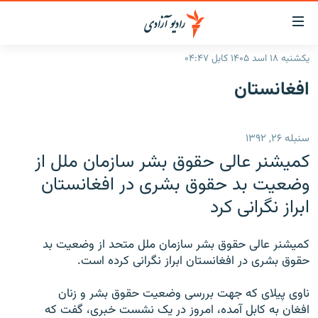
ینک‌های
ابل
سترسی
یکشنبه ۱۸ اسد ۱۴۰۵ کابل ۰۴:۴۷
ازگشت
صفحه نخست
افغانستان
ه
گزارش‌ها
تن
صلی
خبرها
افغانستان
سنبله ۲۶, ۱۳۹۲
ازگشت
جدول نشرات
منطقه
افغانستان
ه
کمیشنر عالی حقوق بشر سازمان ملل از
نوی
مصاحبه‌ها
جهان
شرق میانه
وضعیت بد حقوق بشری در افغانستان
صلی
ابراز نگرانی کرد
برنامه‌ها
جهان
راجعه
ه
مجموعه تصویری
فحه
کمیشنر عالی حقوق بشر سازمان ملل متحد از وضعیت بد
ورزش
ستجو
حقوق بشری در افغانستان ابراز نگرانی کرده است.
بحران مهاجرت
ناوی پیلای که جهت بررسی وضعیت حقوق بشر و زنان
'کووید-۱۹'
افغان به کابل آمده، امروز در یک نشست خبری، گفت که