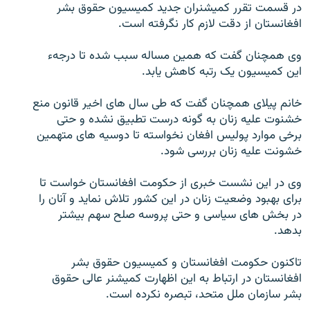
در قسمت تقرر کمیشنران جدید کمیسیون حقوق بشر
تماس
افغانستان از دقت لازم کار نگرفته است.
صفحه پشتو
وی همچنان گفت که همین مساله سبب شده تا درجهء
این کمیسیون یک رتبه کاهش یابد.
Azadi English
خانم پیلای همچنان گفت که طی سال های اخیر قانون منع
به ما بپیوندید
خشنوت علیه زنان به گونه درست تطبیق نشده و حتی
برخی موارد پولیس افغان نخواسته تا دوسیه های متهمین
خشونت علیه زنان بررسی شود.
همۀ سایت‌های رادیو آزادی/ رادیو اروپای آزاد
وی در این نشست خبری از حکومت افغانستان خواست تا
برای بهبود وضعیت زنان در این کشور تلاش نماید و آنان را
در بخش های سیاسی و حتی پروسه صلح سهم بیشتر
بدهد.
تاکنون حکومت افغانستان و کمیسیون حقوق بشر
افغانستان در ارتباط به این اظهارت کمیشنر عالی حقوق
بشر سازمان ملل متحد، تبصره نکرده است.