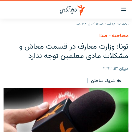
ینک‌های
ابل
سترسی
یکشنبه ۱۸ اسد ۱۴۰۵ کابل ۰۵:۳۸
ازگشت
صفحه نخست
مصاحبه - صدا
ه
گزارش‌ها
تونا: وزارت معارف در قسمت معاش و
تن
صلی
خبرها
افغانستان
مشکلات مادی معلمین توجه ندارد
ازگشت
جدول نشرات
منطقه
افغانستان
ه
ميزان ۱۳, ۱۳۹۲
نوی
مصاحبه‌ها
جهان
شرق میانه
صلی
شریک ساختن
برنامه‌ها
جهان
راجعه
ه
مجموعه تصویری
فحه
ورزش
ستجو
بحران مهاجرت
'کووید-۱۹'