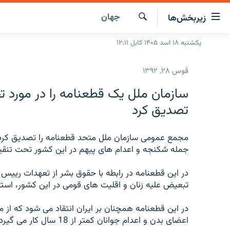
ینک‌های
جهان
زیربخش‌ها
ابل
سترسی
جستجو
یکشنبه ۱۸ اسد ۱۴۰۵ کابل ۱۲:۱۱
صفحه نخست
ازگشت
گزارش‌ها
ه
قوس ۲۸, ۱۳۹۲
تن
خبرها
افغانستان
صلی
سازمان ملل یک قطعنامه را در مورد 
ازگشت
جدول نشرات
منطقه
افغانستان
تصدیق کرد
ه
مصاحبه‌ها
جهان
شرق میانه
نوی
صلی
مجمع عمومی سازمان ملل متحد قطعنامه را تصدیق کرد ک
برنامه‌ها
جهان
راجعه
جمله شکنجه و اعدام های پیهم در این کشور تحت تنقید
مجموعه تصویری
ه
فحه
در این قطعنامه در رابطه با حقوق بشر از تعهدات رییس 
ورزش
ستجو
تبعیض علیه زنان و اقلیت های قومی در این کشور، است
بحران مهاجرت
در این قطعنامه همچنان بر ایران انتقاد می شود که از 
'کووید-۱۹'
اعضای بدن و اعدام جوانان کمتر از 18 سال کار می گیرد.