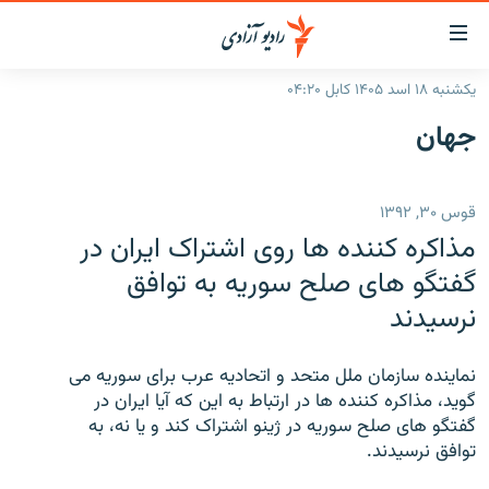
ینک‌های
ابل
سترسی
یکشنبه ۱۸ اسد ۱۴۰۵ کابل ۰۴:۲۰
ازگشت
صفحه نخست
جهان
ه
گزارش‌ها
تن
صلی
خبرها
افغانستان
قوس ۳۰, ۱۳۹۲
ازگشت
جدول نشرات
منطقه
افغانستان
ه
مذاکره کننده ها روی اشتراک ایران در
نوی
مصاحبه‌ها
جهان
شرق میانه
گفتگو های صلح سوریه به توافق
صلی
نرسیدند
برنامه‌ها
جهان
راجعه
ه
مجموعه تصویری
فحه
نماینده سازمان ملل متحد و اتحادیه عرب برای سوریه می
ورزش
ستجو
گوید، مذاکره کننده ها در ارتباط به این که آیا ایران در
گفتگو های صلح سوریه در ژینو اشتراک کند و یا نه، به
بحران مهاجرت
توافق نرسیدند.
'کووید-۱۹'