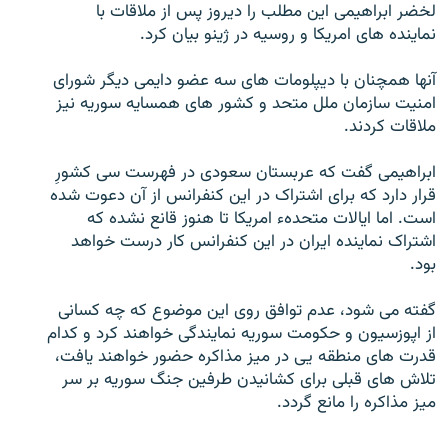
لخضر ابراهیمی این مطلب را دیروز پس از ملاقات با
تماس
نماینده های امریکا و روسیه در ژینو بیان کرد.
صفحه پشتو
آنها همچنان با دیپلومات های سه عضو دایمی دیگر شورای
امنیت سازمان ملل متحد و کشور های همسایه سوریه نیز
Azadi English
ملاقات کردند.
به ما بپیوندید
ابراهیمی گفت که عربستان سعودی در فهرست سی کشورِ
قرار دارد که برای اشتراک در این کنفرانس از آن دعوت شده
است. اما ایالات متحدهء امریکا تا هنوز قانع نشده که
اشتراک نماینده ایران در این کنفرانس کار درست خواهد
همۀ سایت‌های رادیو آزادی/ رادیو اروپای آزاد
بود.
گفته می شود، عدم توافق روی این موضوع که چه کسانی
از اپوزسیون و حکومت سوریه نمایندگی خواهند کرد و کدام
قدرت های منطقه یی در میز مذاکره حضور خواهند یافت،
تلاش های قبلی برای کشانیدن طرفین جنگ سوریه بر سر
میز مذاکره را مانع گردد.