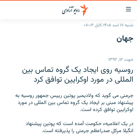
ینک‌های
ابل
سترسی
شنبه ۱۷ اسد ۱۴۰۵ کابل ۰۸:۰۴
ازگشت
صفحه نخست
جهان
ه
گزارش‌ها
تن
صلی
خبرها
افغانستان
حوت ۱۲, ۱۳۹۲
ازگشت
جدول نشرات
منطقه
افغانستان
ه
روسیه روی ایجاد یک گروه تماس بین
نوی
مصاحبه‌ها
جهان
شرق میانه
المللی در مورد اوکرایین توافق کرد
صلی
برنامه‌ها
جهان
راجعه
ه
جرمنی می گوید که ولادیمیر پوتین رییس جمهور روسیه به
مجموعه تصویری
فحه
پیشنهاد مبنی بر ایجاد یک گروه تماس بین المللی در مورد
ورزش
ستجو
اوکرایین توافق کرده است.
بحران مهاجرت
در یک اعلامیهء حکومت آمده است که پوتین پیشنهاد
انگیلا مرکل صدراعظم جرمنی را پذیرفته است.
'کووید-۱۹'