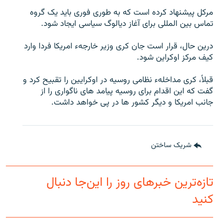
تماس
مرکل پیشنهاد کرده است که به طوری فوری باید یک گروه
تماس بین المللی برای آغاز دیالوگ سیاسی ایجاد شود.
صفحه پشتو
درین حال، قرار است جان کری وزیر خارجهء امریکا فردا وارد
Azadi English
کیف مرکز اوکراین شود.
به ما بپیوندید
قبلاً، کری مداخلهء نظامی روسیه در اوکرایین را تقبیح کرد و
گفت که این اقدام برای روسیه پیامد های ناگواری را از
جانب امریکا و دیگر کشور ها در پی خواهد داشت.
همۀ سایت‌های رادیو آزادی/ رادیو اروپای آزاد
شریک ساختن
تازه‌ترین خبرهای روز را این‌جا دنبال
کنید