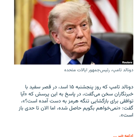
دونالد تامپ، رئیس‌جمهور ایالات متحده
دونالد تامپ که روز پنجشنبه ۱۵ اسد، در قصر سفید با
خبرنگاران سخن می‌گفت، در پاسخ به این پرسش که «آیا
توافقی برای بازگشایی تنگه هرمز به دست آمده است؟»،
گفت: «نمی‌خواهم بگویم حاصل شده، اما الان تا حدی باز
است».
ادامه خبر ...