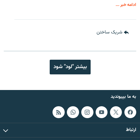
ادامه خبر ...
شریک ساختن
بیشتر "لود" شود
به ما بپیوندید
ارتباط