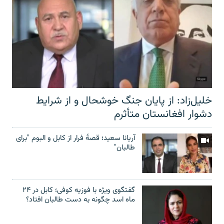
خلیل‌زاد: از پایان جنگ خوشحال و از شرایط
دشوار افغانستان متأثرم
آریانا سعید؛ قصۀ فرار از کابل و البوم "برای
طالبان"
گفتگوی ویژه با فوزیه کوفی؛ کابل در ۲۴
ماه اسد چگونه به دست طالبان افتاد؟