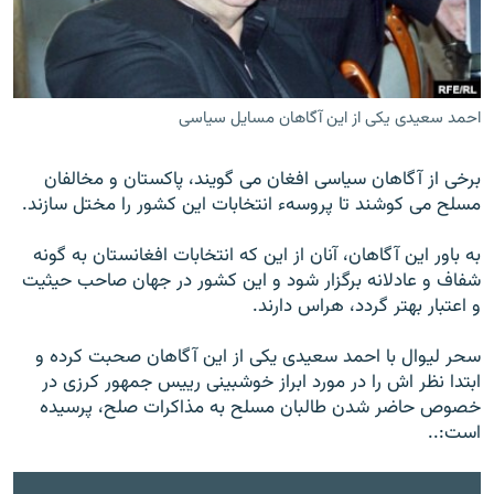
تماس
صفحه پشتو
Azadi English
احمد سعیدی یکی از این آگاهان مسایل سیاسی
به ما بپیوندید
برخی از آگاهان سیاسی افغان می گویند، پاکستان و مخالفان
مسلح می کوشند تا پروسهء انتخابات این کشور را مختل سازند.
به باور این آگاهان، آنان از این که انتخابات افغانستان به گونه
همۀ سایت‌های رادیو آزادی/ رادیو اروپای آزاد
شفاف و عادلانه برگزار شود و این کشور در جهان صاحب حیثیت
و اعتبار بهتر گردد، هراس دارند.
سحر لیوال با احمد سعیدی یکی از این آگاهان صحبت کرده و
ابتدا نظر اش را در مورد ابراز خوشبینی رییس جمهور کرزی در
خصوص حاضر شدن طالبان مسلح به مذاکرات صلح، پرسیده
است:..