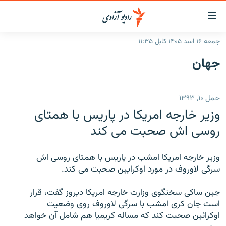
ینک‌های
ابل
سترسی
جمعه ۱۶ اسد ۱۴۰۵ کابل ۱۱:۳۵
ازگشت
صفحه نخست
جهان
ه
گزارش‌ها
تن
صلی
خبرها
افغانستان
حمل ۱۰, ۱۳۹۳
ازگشت
جدول نشرات
منطقه
افغانستان
ه
وزیر خارجه امریکا در پاریس با همتای
نوی
مصاحبه‌ها
جهان
شرق میانه
روسی اش صحبت می کند
صلی
برنامه‌ها
جهان
راجعه
ه
وزیر خارجه امریکا امشب در پاریس با همتای روسی اش
مجموعه تصویری
فحه
سرگی لاوروف در مورد اوکرایین صحبت می کند.
ورزش
ستجو
جین ساکی سخنگوی وزارت خارجه امریکا دیروز گفت، قرار
بحران مهاجرت
است جان کری امشب با سرگی لاوروف روی وضعیت
اوکرائین صحبت کند که مساله کریمیا هم شامل آن خواهد
'کووید-۱۹'