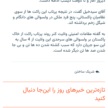
دیروز آغاز و تا ناوقت دیشب ادامه داشت.
تماس
آقای سیدخیل گفت، در نتیجه پرتاب این راکت ها از سوی
صفحه پشتو
نظامیان پاکستانی، پنج فرد ملکی در ولسوالی های دانگام و
شیگل زخم برداشته اند.
Azadi English
به گفته مقامات امنیتی ولایت کنر روند پرتاب راکت از خاک
به ما بپیوندید
پاکستان بر ولسوالی های سرحدی این ولایت از 4 سال به
این سو جریان دارد که سبب کشته شدن ده ها تن و بی جا
شدن صد ها تن دیگر شده است.
همۀ سایت‌های رادیو آزادی/ رادیو اروپای آزاد
شریک ساختن
تازه‌ترین خبرهای روز را این‌جا دنبال
کنید