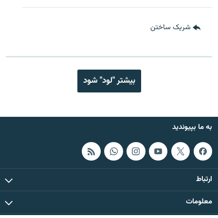
شریک ساختن
بیشتر "لود" شود
به ما بپیوندید
ارتباط
معلومات