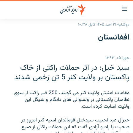
ینک‌های
ابل
سترسی
دوشنبه ۱۹ اسد ۱۴۰۵ کابل ۱۰:۳۸
ازگشت
صفحه نخست
افغانستان
ه
گزارش‌ها
تن
صلی
خبرها
افغانستان
جوزا ۰۵, ۱۳۹۳
ازگشت
جدول نشرات
منطقه
افغانستان
ه
سید خیل: در اثر حملات راکتی از خاک
نوی
مصاحبه‌ها
جهان
شرق میانه
پاکستان بر ولایت کنر 5 تن زخمی شدند
صلی
برنامه‌ها
جهان
راجعه
ه
مقامات امنیتی ولایت کنر می گویند، 250 فیر راکت از سوی
مجموعه تصویری
فحه
نظامیان پاکستانی بر ولسوالی های دانگام و شیگل این
ورزش
ستجو
ولایت اصابت کرده است.
بحران مهاجرت
جنرال عبدالحبیب سیدخیل قوماندان امنیه کنر امروز در
صحبت با رادیو آزادی گفت که این حملات راکتی از صبح
'کووید-۱۹'