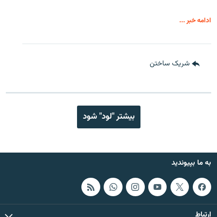
ادامه خبر ...
شریک ساختن
بیشتر "لود" شود
به ما بپیوندید
ارتباط