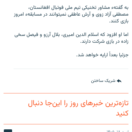
تماس
به گفتهء مشاور تخنیکی تیم ملی فوتبال افغانستان،
مصطفی آزاد زوی و آرش عاطفی نمیتوانند در مسابقهء امروز
صفحه پشتو
بازی کنند.
Azadi English
اما او افزود که اسلام الدین امیری، بلال آرزو و فیصل سخی
زاده در بازی شرکت دارند.
به ما بپیوندید
جزئیا بعداً ارایه خواهد شد.
همۀ سایت‌های رادیو آزادی/ رادیو اروپای آزاد
شریک ساختن
تازه‌ترین خبرهای روز را این‌جا دنبال
کنید