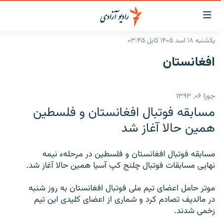
ینک‌های
ابل
سترسی
یکشنبه ۱۸ اسد ۱۴۰۵ کابل ۰۳:۴۵
ازگشت
صفحه نخست
افغانستان
ه
گزارش‌ها
تن
صلی
خبرها
افغانستان
جوزا ۰۶, ۱۳۹۳
ازگشت
جدول نشرات
منطقه
افغانستان
ه
مسابقه فوتبال افغانستان و فلسطین
نوی
مصاحبه‌ها
جهان
شرق میانه
همین حالا آغاز شد
صلی
برنامه‌ها
جهان
راجعه
ه
مسابقه فوتبال افغانستان و فلسطین در مرحلهء نیمه
مجموعه تصویری
فحه
نهایی مسابقات فوتبال چلنج کپ آسیا همین حالا آغاز شد.
ورزش
ستجو
موتر حامل اعضای تیم ملی فوتبال افغانستان به روز شنبه
بحران مهاجرت
در مالدیف تصادم کرد و شماری از اعضای کلیدی این تیم
زخمی شدند.
'کووید-۱۹'