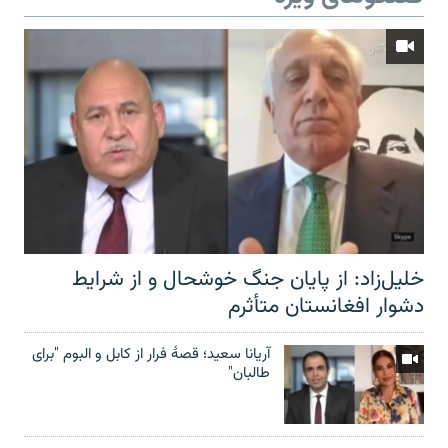
خلیل‌زاد: از پایان جنگ خوشحال و از شرایط
دشوار افغانستان متأثرم
آریانا سعید؛ قصۀ فرار از کابل و البوم "برای
طالبان"