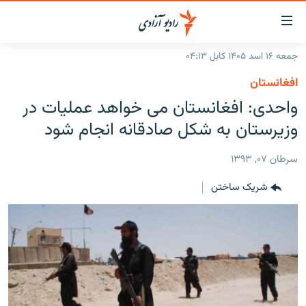
ینک‌های
ابل
سترسی
جمعه ۱۶ اسد ۱۴۰۵ کابل ۰۴:۱۳
ازگشت
صفحه نخست
افغانستان
ه
گزارش‌ها
واحدی: افغانستان می خواهد عملیات در
تن
صلی
خبرها
افغانستان
وزیرستان به شکل صادقانه انجام شود
ازگشت
جدول نشرات
منطقه
افغانستان
ه
سرطان ۰۷, ۱۳۹۳
نوی
مصاحبه‌ها
جهان
شرق میانه
صلی
شریک ساختن
برنامه‌ها
جهان
راجعه
ه
مجموعه تصویری
فحه
ورزش
ستجو
بحران مهاجرت
'کووید-۱۹'