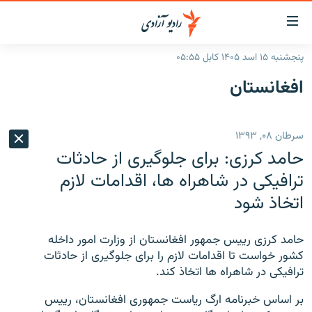
ینک‌های
ابل
سترسی
پنجشنبه ۱۵ اسد ۱۴۰۵ کابل ۰۵:۵۵
ازگشت
صفحه نخست
افغانستان
ه
گزارش‌ها
تن
صلی
خبرها
افغانستان
سرطان ۰۸, ۱۳۹۳
ازگشت
جدول نشرات
منطقه
افغانستان
ه
حامد کرزی: برای جلوگیری از حادثات
نوی
مصاحبه‌ها
جهان
شرق میانه
ترافیکی در شاهراه ها، اقدامات لازم
صلی
اتخاذ شود
برنامه‌ها
جهان
راجعه
ه
مجموعه تصویری
فحه
حامد کرزی رییس جمهور افغانستان از وزارت امور داخله
ورزش
ستجو
کشور خواست تا اقدامات لازم را برای جلوگیری از حادثات
ترافیکی در شاهراه ها اتخاذ کند.
بحران مهاجرت
'کووید-۱۹'
بر اساس خبرنامه ارگ ریاست جمهوری افغانستان، رییس