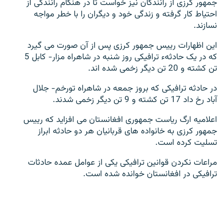
جمهور کرزی از رانندگان نیز خواست تا در هنگام رانندگی از
تماس
احتیاط کار گرفته و زندگی خود و دیگران را با خطر مواجه
نسازند.
صفحه پشتو
این اظهارات رییس جمهور کرزی پس از آن صورت می گیرد
Azadi English
که در یک حادثهء ترافیکی روز شنبه در شاهراه مزار- کابل 5
تن کشته و 20 تن دیگر زخمی شده اند.
به ما بپیوندید
در حادثه ترافیکی که بروز جمعه در شاهراه تورخم- جلال
آباد رخ داد 17 تن کشته و 9 تن دیگر زخمی شدند.
اعلامیه ارگ ریاست جمهوری افغانستان می افزاید که رییس
همۀ سایت‌های رادیو آزادی/ رادیو اروپای آزاد
جمهور کرزی به خانواده های قربانیان هر دو حادثه ابراز
تسلیت کرده است.
مراعات نکردن قوانین ترافیکی یکی از عوامل عمده حادثات
ترافیکی در افغانستان خوانده شده است.