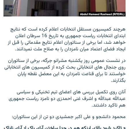
تماس
صفحه پشتو
هرچند کمیسیون مستقل انتخابات اعلام کرده است که نتایج
Azadi English
ابتدای انتخابات ریاست جمهوری به تاریخ 16 سرطان اعلان
خواهد شد، اما برخی از سناتوران اعلام نتایج مقدماتی را قبل از
به ما بپیوندید
ایجاد فضای اعتماد میان نامزدان را به صلاح ملت نمیدانند.
در نشست عمومی روز یکشنبه مشرانو جرگه، برخی از سناتوران
روی جنجال های انتخاباتی بحث کرده از کمیسیون های انتخاباتی
همۀ سایت‌های رادیو آزادی/ رادیو اروپای آزاد
خواستند تا برای قناعت نامزدان به این معضل نقطه پایان
بگذارند.
آنان روی تکمیل بررسی های اعضای تيم تخنيكی و سياسی
عبدالله عبدالله و اشرف غنی احمدزی دو نامزد ریاست جمهوری
هم تاکید داشتند.
محمود دانشجو و علی اکبر جمشیدی دو تن از این سناتوران:
« تاکید شود بالای اینکه هم در جدا ساختن آرای پاک از آرای ناپاک