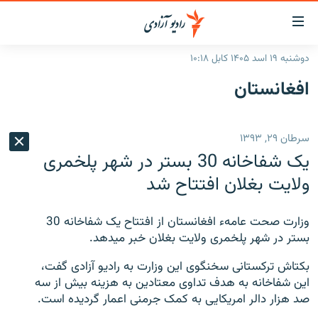
ینک‌های
ابل
سترسی
دوشنبه ۱۹ اسد ۱۴۰۵ کابل ۱۰:۱۸
ازگشت
صفحه نخست
افغانستان
ه
گزارش‌ها
تن
صلی
خبرها
افغانستان
سرطان ۲۹, ۱۳۹۳
ازگشت
جدول نشرات
منطقه
افغانستان
ه
یک شفاخانه 30 بستر در شهر پلخمری
نوی
مصاحبه‌ها
جهان
شرق میانه
ولایت بغلان افتتاح شد
صلی
برنامه‌ها
جهان
راجعه
ه
وزارت صحت عامهء افغانستان از افتتاح یک شفاخانه 30
مجموعه تصویری
فحه
بستر در شهر پلخمری ولایت بغلان خبر میدهد.
ورزش
ستجو
بکتاش ترکستانی سخنگوی این وزارت به رادیو آزادی گفت،
بحران مهاجرت
این شفاخانه به هدف تداوی معتادین به هزینه بیش از سه
صد هزار دالر امریکایی به کمک جرمنی اعمار گردیده است.
'کووید-۱۹'