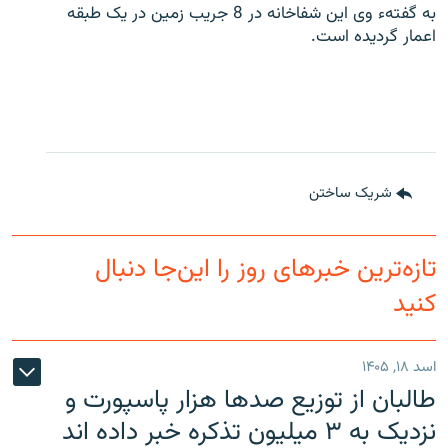
به گفتهء وی این شفاخانه در 8 جریب زمین در یک طبقه
تماس
اعمار گردیده است.
صفحه پشتو
Azadi English
به ما بپیوندید
شریک ساختن
همۀ سایت‌های رادیو آزادی/ رادیو اروپای آزاد
تازه‌ترین خبرهای روز را این‌جا دنبال
کنید
اسد ۱۸, ۱۴۰۵
طالبان از توزیع صدها هزار پاسپورت و
نزدیک به ۳ میلیون تذکره خبر داده اند