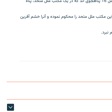
حد اقل 100 فلسطینی دیروز در غزه کشته شدند که شامل 16 پناهجوی اند که در یک مکتب ملل متحد، پناه
این مکتب ملل متحد را محکوم نموده و آنرا خشم آفرین
 نبرد.