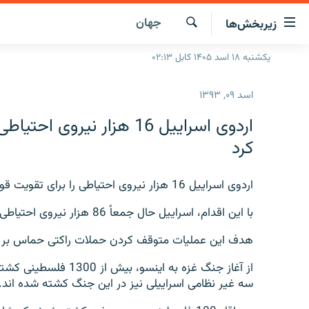
ینک‌های
جهان
زیربخش‌ها
ابل
سترسی
جستجو
یکشنبه ۱۸ اسد ۱۴۰۵ کابل ۰۲:۱۳
صفحه نخست
ازگشت
گزارش‌ها
ه
اسد ۰۹, ۱۳۹۳
تن
خبرها
افغانستان
صلی
اردوی اسراییل 16 هزار نیر
ازگشت
جدول نشرات
منطقه
افغانستان
کرد
ه
مصاحبه‌ها
جهان
شرق میانه
نوی
صلی
اردوی اسراییل 16 هزار نیروی احتیاطی را برای تقویت قوا در جنگ 23 روزه اش در غزه، آماده کرده است.
برنامه‌ها
جهان
راجعه
مجموعه تصویری
با این اقدام، اسراییل حال جمعاً 86 هزار نیروی احتیاطی را برای عملیات نظامی اش در غزه احضار کرده است.
ه
فحه
ورزش
هدف این عملیات متوقف کردن حملات راکتی حماس بر 
ستجو
بحران مهاجرت
سه غیر نظامی اسراییلی نیز در این جنگ کشته شده اند.
'کووید-۱۹'