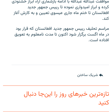
موافقت عبدالله عبدالله با ادامه بازشماری آراء ابراز خشنودی
تماس
کرده و ابراز امیدواری نموده تا رییس جمهور جدید
افغانستان تا ختم ماه جاری عیسوی تعیین و به کارش آغاز
صفحه پشتو
کند.
Azadi English
مراسم تحلیف رییس جمهور جدید افغانستان که قرار بود
در ماه اگست برگزار شود اکنون تا مدت نامعلوم به تعویق
به ما بپیوندید
افتاده است.
همۀ سایت‌های رادیو آزادی/ رادیو اروپای آزاد
شریک ساختن
تازه‌ترین خبرهای روز را این‌جا دنبال
کنید