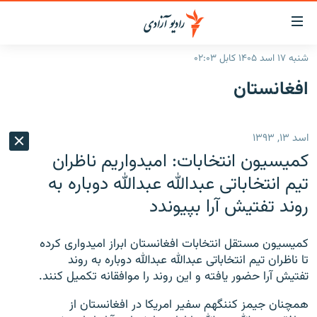
ینک‌های
ابل
سترسی
شنبه ۱۷ اسد ۱۴۰۵ کابل ۰۲:۰۳
ازگشت
صفحه نخست
افغانستان
ه
گزارش‌ها
تن
صلی
خبرها
افغانستان
اسد ۱۳, ۱۳۹۳
ازگشت
جدول نشرات
منطقه
افغانستان
ه
کمیسیون انتخابات: امیدواریم ناظران
نوی
مصاحبه‌ها
جهان
شرق میانه
تیم انتخاباتی عبدالله عبدالله دوباره به
صلی
روند تفتیش آرا بپیوندد
برنامه‌ها
جهان
راجعه
ه
مجموعه تصویری
فحه
کمیسیون مستقل انتخابات افغانستان ابراز امیدواری کرده
ورزش
ستجو
تا ناظران تیم انتخاباتی عبدالله عبدالله دوباره به روند
تفتیش آرا حضور یافته و این روند را موافقانه تکمیل کنند.
بحران مهاجرت
'کووید-۱۹'
همچنان جیمز کننگهم سفیر امریکا در افغانستان از