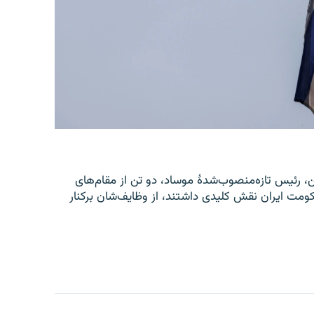
یل، رومن گوفمن، رئیس تازه‌منصوب‌شدۀ موساد، دو تن از مقام‌های
ومت ایران نقش کلیدی داشتند، از وظایف‌شان برکنار