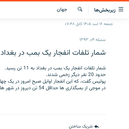
ینک‌های
جهان
زیربخش‌ها
ابل
سترسی
جستجو
جمعه ۱۶ اسد ۱۴۰۵ کابل ۰۷:۴۸
صفحه نخست
ازگشت
گزارش‌ها
ه
سنبله ۰۴, ۱۳۹۳
تن
خبرها
افغانستان
صلی
شمار تلفات انفجار یک بمب در بغداد به 11 تن ر
ازگشت
جدول نشرات
منطقه
افغانستان
ه
مصاحبه‌ها
شمار تلفات انفجار یک بمب در بغداد به 11 تن رسید.
جهان
شرق میانه
نوی
حدود 20 نفر دیگر زخمی شدند.
صلی
برنامه‌ها
جهان
پولیس گفت، که این انفجار اوایل صبح امروز در یک چها
راجعه
در موجی از بمبگذاری ها حداقل 54 تن دیروز در شهر های بغداد، کربلا و الحله کشته شدند.
مجموعه تصویری
ه
فحه
ورزش
ستجو
بحران مهاجرت
'کووید-۱۹'
شریک ساختن