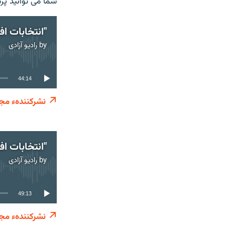
شما می توانید پر
by
رادیو آزادی
44:14
نشرکنندهء مجز
by
رادیو آزادی
49:13
نشرکنندهء مجز