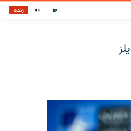
زنده
لز