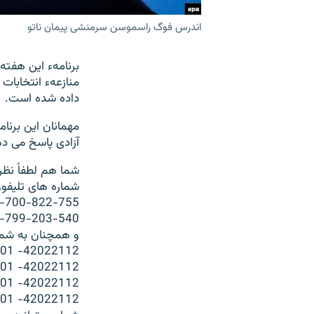
اندرس فوگ راسموسن سرمنشی پیمان ناتو
برنامهء این هفتهء
منازعهء انتخابات
داده شده است.
مهمانان این برن
آزادی پاسخ می د
شما هم لطفاً نظر
شماره های تلیفون
-700-822-755
-799-203-540
و همچنان به شمار
01 -42022112
01 -42022112
01 -42022112
01 -42022112