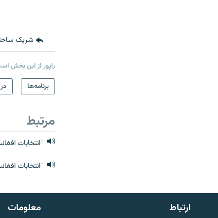
شریک ساخت
راپور از این بخش اس
برنامه‌ها
در 
مرتبط
"انتخابات افغان
صفحه پشتو
"انتخابات افغانس
Azadi English
به ما بپیوندید
ارتباط
معلومات