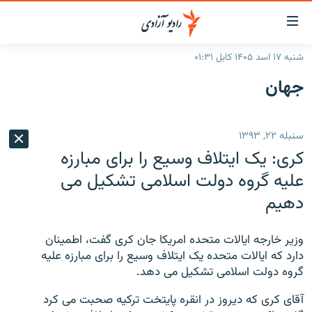
ینک‌های
ابل
سترسی
شنبه ۱۷ اسد ۱۴۰۵ کابل ۰۱:۳۱
ازگشت
صفحه نخست
جهان
ه
گزارش‌ها
تن
صلی
خبرها
افغانستان
سنبله ۲۲, ۱۳۹۳
ازگشت
جدول نشرات
منطقه
افغانستان
ه
کری: یک ایتلاف وسیع را برای مبارزه
نوی
مصاحبه‌ها
جهان
شرق میانه
علیه گروه دولت اسلامی تشکیل می
صلی
دهیم
برنامه‌ها
جهان
راجعه
ه
مجموعه تصویری
فحه
وزیر خارجه ایالات متحده امریکا جان کری گفت، اطمینان
ورزش
ستجو
دارد که ایالات متحده یک ایتلاف وسیع را برای مبارزه علیه
گروه دولت اسلامی تشکیل می دهد.
بحران مهاجرت
'کووید-۱۹'
آقای کری که دیروز در انقره پایتخت ترکیه صحبت می کرد