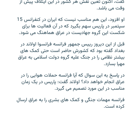
گفت، اکنون تعین نقش هر کشور در این ایتلاف پیش از
تماس
وقت می باشد.
او افزود، این هم مناسب نیست که ایران در کنفرانس 15
صفحه پشتو
سپتمبر در پاریس سهم بگیرد که در آن فعالیت ها برای
Azadi English
شکست این گروه جهادیست در عراق هماهنگ می شود.
قبل از این دیروز رییس جمهور فرانسه فرانسوا اولاند در
به ما بپیوندید
بغداد گفته بود که کشورش حاضر است حتی کمک های
بیشتر نظامی را در جنگ علیه گروه دولت اسلامی به عراق
مهیا بسازد.
همۀ سایت‌های رادیو آزادی/ رادیو اروپای آزاد
در پاسخ به این سوال که آیا فرانسه حملات هوایی را در
عراق انجام خواهد داد؟ اولاند گفت: پاریس در یک زمان
مناسب در این مورد تصمیم می گیرد.
فرانسه مهمات جنگی و کمک های بشری را به عراق ارسال
کرده است.