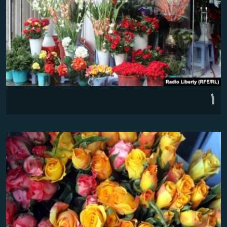
تماس
صفحه پشتو
Azadi English
به ما بپیوندید
۱
همۀ سایت‌های رادیو آزادی/ رادیو اروپای آزاد