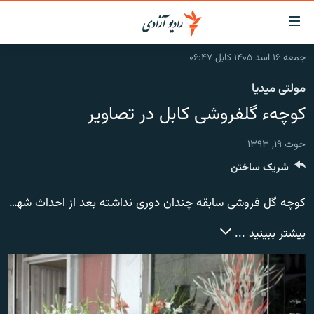
ینک‌های
ابل
سترسی
جمعه ۱۶ اسد ۱۴۰۵ کابل ۰۶:۴۷
ازگشت
صفحه نخست
مولتی میدیا
ه
گزارش‌ها
تن
کوچهء گلفروشی کابل در تصاویر
صلی
خبرها
افغانستان
ازگشت
حوت ۱۹, ۱۳۹۳
جدول نشرات
منطقه
افغانستان
ه
شریک ساختن
نوی
مصاحبه‌ها
جهان
شرق میانه
صلی
برنامه‌ها
جهان
کوچه گل فروشی سابقه چندان دوری نداشته بعد از احداث شهر نو کابل آغاز بکار کرد.
راجعه
ه
مجموعه تصویری
بیشتر ببینید ...
فحه
ورزش
ستجو
بحران مهاجرت
'کووید-۱۹'