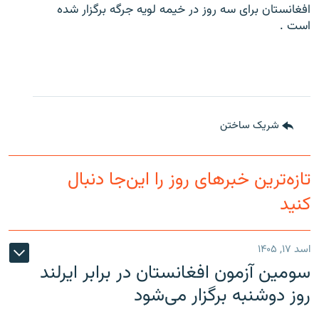
افغانستان برای سه روز در خیمه لویه جرگه برگزار شده
تماس
است .
صفحه پشتو
Azadi English
به ما بپیوندید
شریک ساختن
تازه‌ترین خبرهای روز را این‌جا دنبال
همۀ سایت‌های رادیو آزادی/ رادیو اروپای آزاد
کنید
اسد ۱۷, ۱۴۰۵
سومین آزمون افغانستان در برابر ایرلند
روز دوشنبه برگزار می‌شود