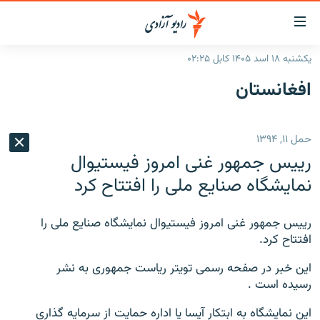
ینک‌های
ابل
سترسی
یکشنبه ۱۸ اسد ۱۴۰۵ کابل ۰۲:۲۵
ازگشت
صفحه نخست
افغانستان
ه
گزارش‌ها
تن
صلی
خبرها
افغانستان
حمل ۱۱, ۱۳۹۴
ازگشت
جدول نشرات
منطقه
افغانستان
ه
رییس جمهور غنی امروز فیستیوال
نوی
مصاحبه‌ها
جهان
شرق میانه
نمایشگاه صنایع ملی را افتتاح کرد
صلی
برنامه‌ها
جهان
راجعه
ه
رییس جمهور غنی امروز فیستیوال نمایشگاه صنایع ملی را
مجموعه تصویری
فحه
افتتاح کرد.
ورزش
ستجو
این خبر در صفحه رسمی تویتر ریاست جمهوری به نشر
بحران مهاجرت
رسیده است .
'کووید-۱۹'
این نمایشگاه به ابتکار آیسا یا اداره حمایت از سرمایه گذاری