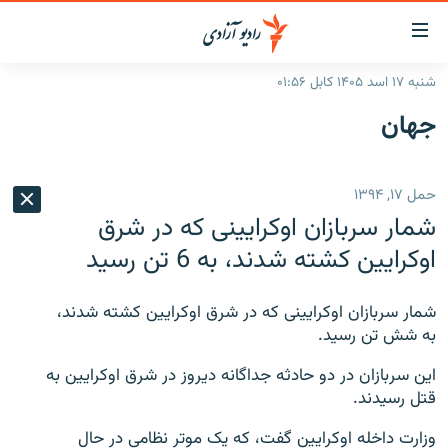
ینک‌های
ابل
سترسی
شنبه ۱۷ اسد ۱۴۰۵ کابل ۰۱:۵۶
ازگشت
صفحه نخست
جهان
ه
گزارش‌ها
تن
صلی
خبرها
افغانستان
حمل ۱۷, ۱۳۹۴
ازگشت
جدول نشرات
منطقه
افغانستان
ه
شمار سربازان اوکرایینی که در شرق
نوی
مصاحبه‌ها
جهان
شرق میانه
اوکرایین کشته شدند، به 6 تن رسید
صلی
برنامه‌ها
جهان
راجعه
ه
شمار سربازان اوکرایینی که در شرق اوکرایین کشته شدند،
مجموعه تصویری
فحه
به شش تن رسید.
ورزش
ستجو
این سربازان در دو حادثه جداگانه دیروز در شرق اوکرایین به
بحران مهاجرت
قتل رسیدند.
'کووید-۱۹'
وزارت داخله اوکرایین گفت، که یک موتر نظامی در حال