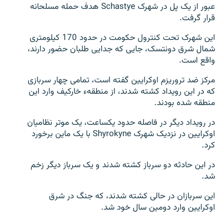
عبور از یک پل در شهرک Schastye هدف حمله مسلحانه
تماس
قرار گرفت.
صفحه پشتو
این شهرک تحت کنترول حکومت در حدود 170 کیلومتری
شمال شرق دونتسک، جایی که جدایی طلبان حضور دارند،
Azadi English
واقع است.
به ما بپیوندید
مرکز ضد تروریزم اوکرایین گفته است، تمامی چهار سربازی
که در این رویداد کشته شدند، از منطقهء خارکیف وارد این
منطقه شده بودند.
در رویداد دیگر در فاصله حدود یکساعت، یک موتر نظامیان
همۀ سایت‌های رادیو آزادی/ رادیو اروپای آزاد
اوکرایین در نزدیک شهرک Shyrokyne با یک ماین برخورد
کرد.
در این حادثه دو سرباز کشته شدند و یک سرباز دیگر زخم
شد.
این سربازان در حالی کشته شدند، که جنگ در شرق
اوکرایین وارد دومین سال خود شد.