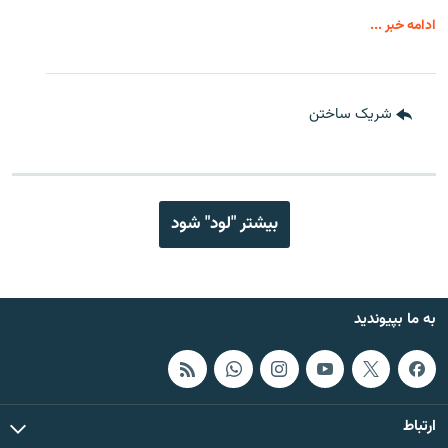
ادامه خبر ...
شریک ساختن
بیشتر "لود" شود
به ما بپیوندید
ارتباط