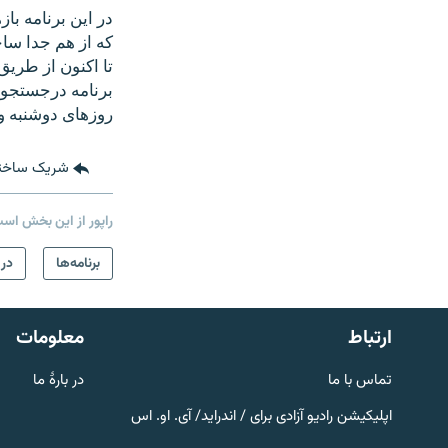
در این برنامه با
که از هم جدا ساخ
تا اکنون از طریق 
روزهای دوشنبه و پنجشنبه از ساعت 9:40 ت
شریک ساخت
راپور از این بخش اس
صفحه پشتو
برنامه‌ها
در
Azadi English
به ما بپیوندید
ارتباط
معلومات
تماس با ما
در بارۀ ما
اپلیکیشن رادیو آزادی برای / اندراید/ آی. او. اس
همۀ سایت‌های رادیو آزادی/ رادیو
اروپای آزاد