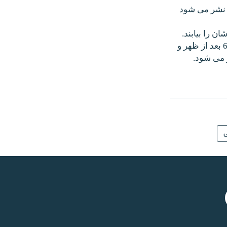
ی نشر می شود
ن را بیابند.
برنامه درجستجوی گمشده گان به روزهای یکشنبه و چهارشنبه از ساعت 5:40 تا 6:00 بعد از ظهر و
ی