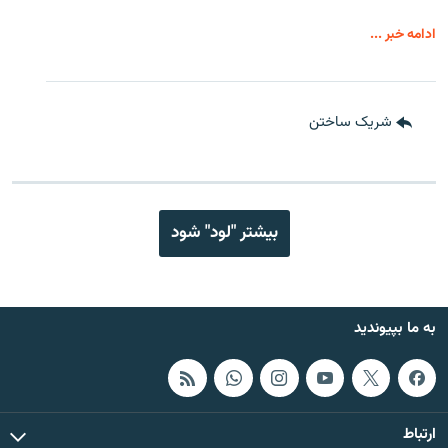
ادامه خبر ...
شریک ساختن
بیشتر "لود" شود
به ما بپیوندید
ارتباط