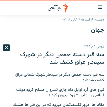
ینک‌های
ابل
سترسی
دوشنبه ۱۹ اسد ۱۴۰۵ کابل ۰۷:۲۸
ازگشت
صفحه نخست
جهان
ه
گزارش‌ها
تن
صلی
خبرها
افغانستان
قوس ۰۸, ۱۳۹۴
ازگشت
جدول نشرات
منطقه
افغانستان
ه
سه قبر دسته جمعی دیگر در شهرک
نوی
مصاحبه‌ها
جهان
شرق میانه
سینجار عراق کشف شد
صلی
برنامه‌ها
جهان
راجعه
ه
سه قبر دسته جمعی دیگر در سینجار شهرک شمالی عراق
مجموعه تصویری
فحه
کشف شده‌اند.
ورزش
ستجو
نیرو های کُرد اوایل ماه جاری تندروان مسلح گروه دولت
بحران مهاجرت
اسلامی را از این شهرک بیرون کردند.
'کووید-۱۹'
مقام ها امروز گفتند،گمان میرود که در این قبر ها هشتاد