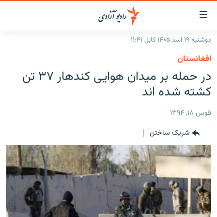
ینک‌های
ابل
سترسی
دوشنبه ۱۹ اسد ۱۴۰۵ کابل ۱۱:۴۱
ازگشت
صفحه نخست
افغانستان
ه
گزارش‌ها
در حمله بر میدان هوایی کندهار ۳۷ تن
تن
صلی
خبرها
افغانستان
کشته شده اند
ازگشت
جدول نشرات
منطقه
افغانستان
ه
قوس ۱۸, ۱۳۹۴
نوی
مصاحبه‌ها
جهان
شرق میانه
صلی
شریک ساختن
برنامه‌ها
جهان
راجعه
ه
مجموعه تصویری
فحه
ورزش
ستجو
بحران مهاجرت
'کووید-۱۹'