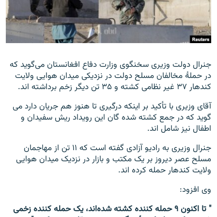
تماس
صفحه پشتو
Azadi English
جنرال دولت وزیری سخنگوی وزارت دفاع افغانستان می‌گوید که
در حملۀ مخالفان مسلح دولت در نزدیکی میدان هوایی ولایت
به ما بپیوندید
کندهار ۳۷ غیر نظامی کشته و ۳۵ تن دیگر زخم برداشته اند.
آقای وزیری با تأکید بر اینکه درگیری تا هنوز هم جریان دارد می
گوید که در جمع کشته شده گان این رویداد ریش سفیدان و
همۀ سایت‌های رادیو آزادی/ رادیو اروپای آزاد
اطفال نیز شامل اند.
جنرال وزیری به رادیو آزادی گفته است که ۱۱ تن از مهاجمان
مسلح عصر دیروز بر یک مکتب و بازار در نزدیک میدان هوایی
ولایت کندهار حمله کرده اند.
وی افزود:
" تا اکنون ۹ حمله کننده کشته شده‌اند، یک حمله کننده زخمی