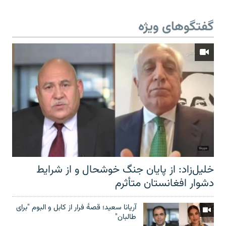
گفتگوهای ویژه
خلیل‌زاد: از پایان جنگ خوشحال و از شرایط
دشوار افغانستان متأثرم
آریانا سعید؛ قصۀ فرار از کابل و البوم "برای
طالبان"