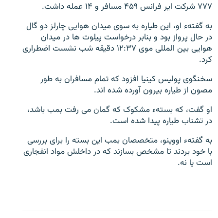
۷۷۷ شرکت ایر فرانس ۴۵۹ مسافر و ۱۴ عمله داشت.
تماس
به گفتهء او، این طیاره به سوی میدان هوایی چارلز دو گال
صفحه پشتو
در حال پرواز بود و بنابر درخواست پیلوت ها در میدان
هوایی بین المللی موی ۱۲:۳۷ دقیقه شب نشست اضطراری
Azadi English
کرد.
به ما بپیوندید
سخنگوی پولیس کینیا افزود که تمام مسافران به طور
مصون از طیاره بیرون آورده شده اند.
او گفت، که بستهء مشکوک که گمان می رفت بمب باشد،
در تشناب طیاره پیدا شده است.
همۀ سایت‌های رادیو آزادی/ رادیو اروپای آزاد
به گفتهء اووینو، متخصصان بمب این بسته را برای بررسی
با خود بردند تا مشخص بسازند که در داخلش مواد انفجاری
است یا نه.