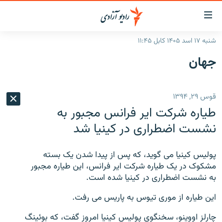
ینک‌های
ابل
سترسی
شنبه ۱۷ اسد ۱۴۰۵ کابل ۱۱:۴۵
ازگشت
صفحه نخست
جهان
ه
گزارش‌ها
تن
صلی
خبرها
افغانستان
قوس ۲۹, ۱۳۹۴
ازگشت
جدول نشرات
منطقه
افغانستان
ه
طیاره شرکت ایر فرانس مجبور به
نوی
مصاحبه‌ها
جهان
شرق میانه
نشست اضطراری در کینیا شد
صلی
برنامه‌ها
جهان
راجعه
ه
پولیس کینیا می گوید، که پس از پیدا شدن یک بسته
مجموعه تصویری
فحه
مشکوک در یک طیاره شرکت ایر فرانس، این طیاره مجبور
ورزش
ستجو
به نشست اضطراری در کینیا شده است.
بحران مهاجرت
این طیاره از موری تیوس به پاریس می رفت.
'کووید-۱۹'
چارلز اووینو، سخنگوی پولیس کینیا امروز گفت، که بوئینگ