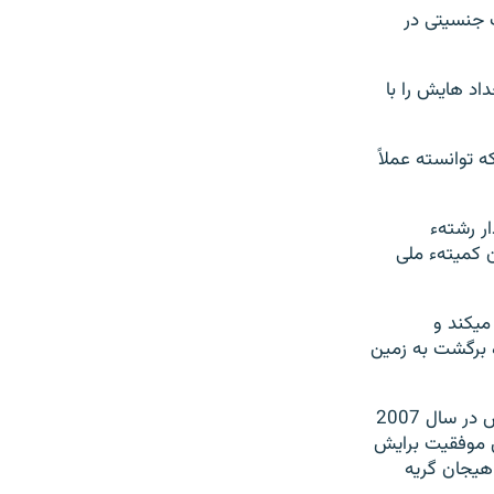
 جنسیتی در
د هایش را با
 که توانسته عملاً
پی هم توانست در سال 1391 بنیان گذار رشتهء
 کمیتهء ملی
میکند و
 برگشت به زمین
صدیقهء کوهنورد در خارج از افغانستان نیز به فتح قله پرداخته است. به گفتهء خودش در سال 2007
ن موفقيت برايش
هیجان گریه