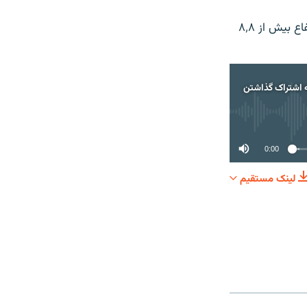
یکی از اهداف بزرگ زنده گی اش اینست که ايوريست، مرتفع ترين کوه جهان، که با ارتفاع بيش از ۸٬۸
 اشتراک گذاشتن
0:00
لینک مستقیم
اک گذاشتن