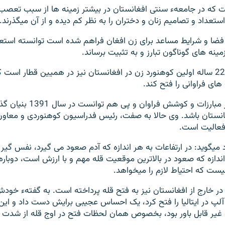
که در جامعهء سنتی افغانستان در بیشتر زمینه ها از سبب تعصب
ستعداد و تصامیم زنان و دختران را به نظر کم دیده و از آن میگذرند.
فضا و شرایط مساعد برای زن افغان فراهم شده است توانسته استعدا
ینه های گوناگون تبارز و به تثبیت برساند.
صدیقه نورستانی 22 ساله اولین کوهنورد زن در افغانستان نیز در همیین قطار است
های فراوانی را فتح کند.
وی میگوید بعد از مبارزات و کوشش فراوان و 
انستان باشد. وی حالا به صفت، رئیس فدراسیون کوهنوردی و معاون
عالیت است.
 میگوید: در ارتفاعات به هر اندازه که آدم صعود می گیرد، نفس گیر 
ازه که صعود در بالاترین موقعیت قله مهم و با ارزش است، دوباره
نیست که احتیاط لازم را میخواهد.
 آلپ در ایتالیا را فتح کرد، يک احساس عجيبى برايش دست داد و اي
غير قابل باور بود، بخصوص همان لحظات فتح در اوج قله از شدت 