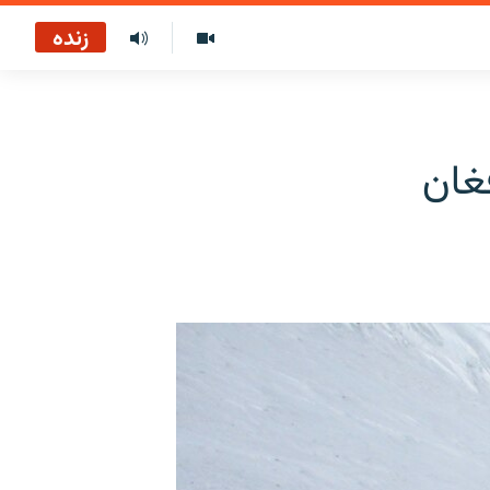
زنده
غان