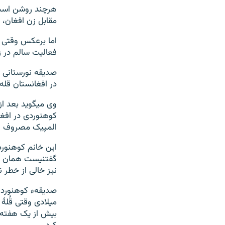
هرچند روشن است 
مقابل زن افغان، ا
اما برعکس وقتی 
فعالیت سالم در زم
در افغانستان قله 
کوهنوردی در افغ
المپیک مصروف ف
این خانم کوهنورد
گفتنیست همان اند
نیز خالی از خطر 
میلادی وقتى قُلۀ
بيش از يک هفته 