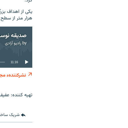
کرد.
هزار متر از سطح ب
صدیقه نوستا
by
رادیو آزادی
11:16
نشرکنندهء مجز
تهیه کننده: عفی
شریک ساخت