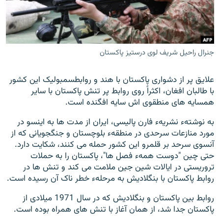
تماس
صفحه پشتو
Azadi English
جنرال راحیل شریف لوی درستیز پاکستان
به ما بپیوندید
علایق پر از دشواری پاکستان با هند و روابطسمبولیک این کشور
با طالبان افغان، اکثراً روی روابط پر تنش پاکستان با سایر
همسایه های منطقوی اش سایه افگنده است.
به نوشتهء نشریهء فارن پالیسی، ایران از مدت ها به اینسو در
همۀ سایت‌های رادیو آزادی/ رادیو اروپای آزاد
مورد منازعات سرحدی در منطقهء بلوچستان و جنگجویانی که از
آنسوی سرحد بر قلمرو این کشور حمله می کنند، شکایت دارد.
حتی چین "دوست همهء فصل ها"، پاکستان را به حملات
تروریستی در ایالات شین جین ملامت می کند و تنش ها در
روابط پاکستان با بنگلادیش به مرحلهء خطر ناک آن رسیده است.
روابط بین پاکستان و بنگلادیش که در سال 1971 میلادی از
پاکستان جدا شد، از همان آغاز با تنش های همراه بوده است.