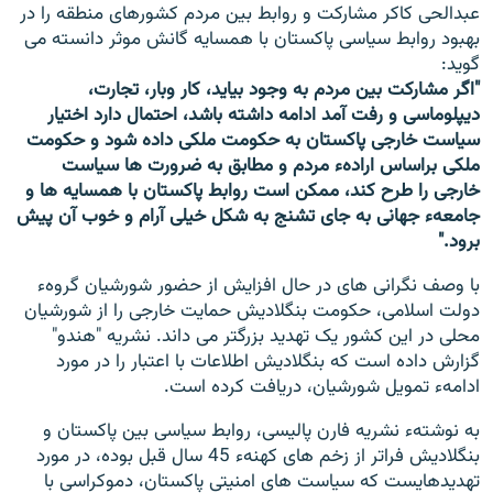
عبدالحی کاکر مشارکت و روابط بین مردم کشورهای منطقه را در
بهبود روابط سیاسی پاکستان با همسایه گانش موثر دانسته می
گوید:
"اگر مشارکت بین مردم به وجود بیاید، کار وبار، تجارت،
دیپلوماسی و رفت آمد ادامه داشته باشد، احتمال دارد اختیار
سیاست خارجی پاکستان به حکومت ملکی داده شود و حکومت
ملکی براساس ارادهء مردم و مطابق به ضرورت ها سیاست
خارجی را طرح کند، ممکن است روابط پاکستان با همسایه ها و
جامعهء جهانی به جای تشنج به شکل خیلی آرام و خوب آن پیش
برود."
با وصف نگرانی های در حال افزایش از حضور شورشیان گروهء
دولت اسلامی، حکومت بنگلادیش حمایت خارجی را از شورشیان
محلی در این کشور یک تهدید بزرگتر می داند. نشریه "هندو"
گزارش داده است که بنگلادیش اطلاعات با اعتبار را در مورد
ادامهء تمویل شورشیان، دریافت کرده است.
به نوشتهء نشریه فارن پالیسی، روابط سیاسی بین پاکستان و
بنگلادیش فراتر از زخم های کهنهء 45 سال قبل بوده، در مورد
تهدیدهایست که سیاست های امنیتی پاکستان، دموکراسی با