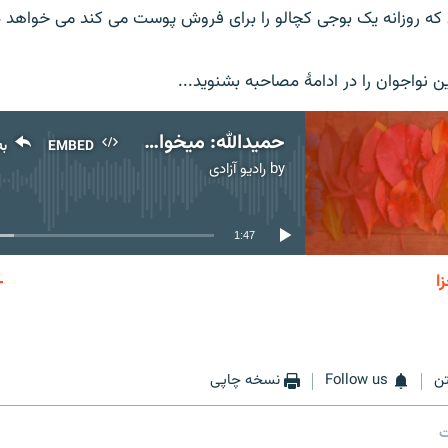
 که روزانه یک بوجی کچالو را برای فروش پوست می کند می خواهد در
ن نواجوان را در ادامۀ مصاحبه بشنوید...
حمیدالله: میخواهم در آینده داکتر شوم
EMBED
به
by
رادیو آزادی
No media source currently available
1:47
ا
EMBED
به اشتر
ن
Follow us
نسخه چاپی
ت