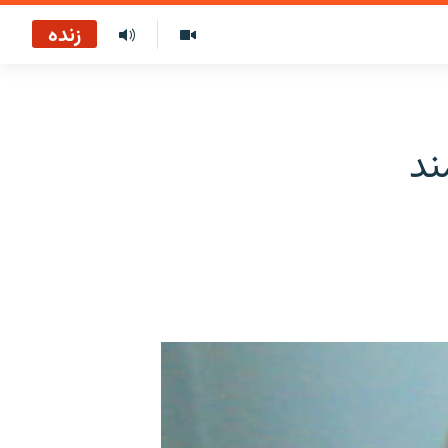
زنده
ند