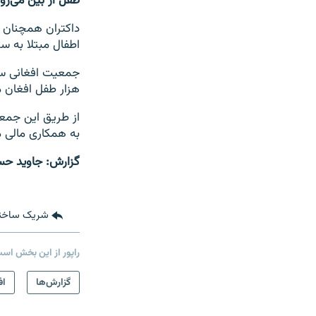
طفل از بین می‌رود
داکتران همچنان 
اطفال مبتلا به س
جمعیت افغانی سر
هزار طفل افغان م
از طریق این جمعی
به همکاری مالی م
گزارش: جاوید حس
شریک ساخت
راپور از این بخش اس
صفحه پشتو
گزارش‌ها
اف
Azadi English