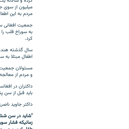
کرده و سالانه یک
میلیون از سوی ج
مردم به این اطفا
جمعیت افغانی سر
کرد.
سال گذشته هندوست
اطفال مبتلا به 
مسئولان جمعیت ا
و مردم از معالجه
داکتران در افغانس
باید قبل از سن پ
داکتر جاوید ناص
"شاید در سن شش،
زمانیکه فشار سور