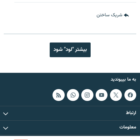
شریک ساختن
بیشتر "لود" شود
به ما بپیوندید
ارتباط
معلومات