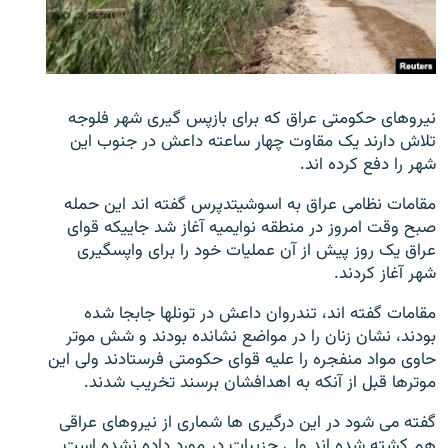
تماس
صفحه پشتو
Azadi English
نیروهای حکومتی عراق که برای بازپس گیری شهر فلوجه
تلاش دارند یک مقاوت چهار ساعته داعش در جنوب این
به ما بپیوندید
شهر را دفع کرده اند.
مقامات نظامی عراق به اسوشیتدپرس گفته اند این حمله
صبح وقت امروز در منطقه نوایمیه آغاز شد جاییکه قوای
عراق یک روز پیش از آن عملیات خود را برای واپسگیری
همۀ سایت‌های رادیو آزادی/ رادیو اروپای آزاد
شهر آغاز کردند.
مقامات گفته اند، تندروان داعش در تونلها جابجا شده
بودند، نشان زنان را در مواضع نشانده بودند و شش موتر
حاوی مواد منفجره را علیه قوای حکومتی فرستادند ولی این
موترها قبل از آنکه به اهدافشان برسند تخریب شدند.
گفته می شود در این درگیری ها شماری از نیروهای عراقی
هم کشته شده اند ولی جزییات در مورد داده نشده است.