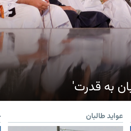
ان به قدرت'
عواید طالبان
خ