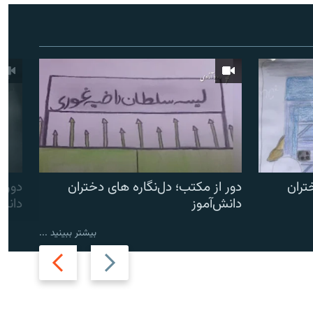
تران
دور از مکتب؛ دل‌نگاره های دختران
دور ا
دانش‌آموز
دانش
بیشتر ببینید ...
Next
Previous
slide
slide