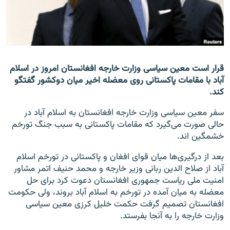
تماس
صفحه پشتو
Azadi English
قرار است معین سیاسی وزارت خارجه افغانستان امروز در اسلام
آباد با مقامات پاکستانی روی معضله اخیر میان دوکشور گفتگو
به ما بپیوندید
کند.
سفر معین سیاسی وزارت خارجه افغانستان به اسلام آباد در
حالی صورت می‌گیرد که مقامات پاکستانی به سبب جنگ تورخم
همۀ سایت‌های رادیو آزادی/ رادیو اروپای آزاد
خشمگین اند.
بعد از درگیری‌ها میان قوای افغان و پاکستانی در تورخم اسلام
آباد از صلاح الدین ربانی وزیر خارجه و محمد حنیف اتمر مشاور
امنیت ملی ریاست جمهوری افغانستان دعوت کرد برای حل
معضله به میان آمده در تورخم به اسلام آباد بروند، ولی حکومت
افغانستان تصمیم گرفت حکمت خلیل کرزی معین سیاسی
وزارت خارجه را به آنجا بفرستد.