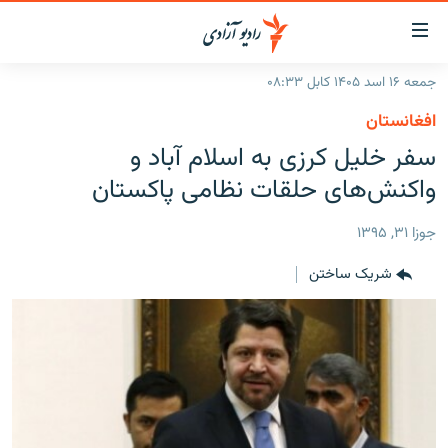
ینک‌های
ابل
سترسی
جمعه ۱۶ اسد ۱۴۰۵ کابل ۰۸:۳۳
ازگشت
صفحه نخست
افغانستان
ه
گزارش‌ها
سفر خلیل کرزی به اسلام آباد و
تن
صلی
خبرها
افغانستان
واکنش‌های حلقات نظامی پاکستان
ازگشت
جدول نشرات
منطقه
افغانستان
ه
جوزا ۳۱, ۱۳۹۵
نوی
مصاحبه‌ها
جهان
شرق میانه
صلی
شریک ساختن
برنامه‌ها
جهان
راجعه
ه
مجموعه تصویری
فحه
ورزش
ستجو
بحران مهاجرت
'کووید-۱۹'