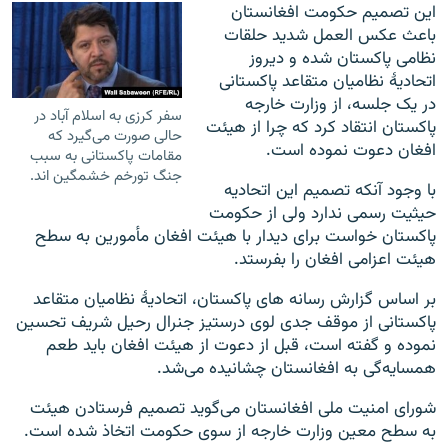
این تصمیم حکومت افغانستان
باعث عکس العمل شدید حلقات
نظامی پاکستان شده و دیروز
اتحادیۀ نظامیان متقاعد پاکستانی
در یک جلسه، از وزارت خارجه
سفر کرزی به اسلام آباد در
پاکستان انتقاد کرد که چرا از هیئت
حالی صورت می‌گیرد که
افغان دعوت نموده است.
مقامات پاکستانی به سبب
جنگ تورخم خشمگین اند.
با وجود آنکه تصمیم این اتحادیه
حیثیت رسمی ندارد ولی از حکومت
پاکستان خواست برای دیدار با هیئت افغان مأمورین به سطح
هیئت اعزامی افغان را بفرستد.
بر اساس گزارش رسانه های پاکستان، اتحادیۀ نظامیان متقاعد
پاکستانی از موقف جدی لوی درستیز جنرال رحیل شریف تحسین
نموده و گفته است، قبل از دعوت از هیئت افغان باید طعم
همسایه‌گی به افغانستان چشانیده می‌شد.
شورای امنیت ملی افغانستان می‌گوید تصمیم فرستادن هیئت
به سطح معین وزارت خارجه از سوی حکومت اتخاذ شده است.