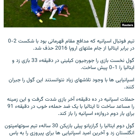
تماس
صفحه پشتو
Azadi English
تیم فوتبال اسپانیه که مدافع مقام قهرمانی بود با شکست 2-0
در برابر ایتالیا از جام ملتهای اروپا 2016 حذف شد.
به ما بپیوندید
گول نخست بازی را جورجیون کیلینی در دقیقهء 33 بازی زد و
ایتالیا را 1-0 پیش ساخت.
همۀ سایت‌های رادیو آزادی/ رادیو اروپای آزاد
اسپانیایی ها با وجود تلاشهای زیاد نتوانستند این گول را جبران
کنند.
حملات اسپانیه در ده دقیقهء آخر بازی شدت گرفت و این زمینه
را مساعد ساخت تا ایتالیا با یک ضد حملهء خوب در دقیقهء 91
برای بار دوم دروازهء اسپانیه را باز کند.
گول دوم ایتالیا را گرازیانو پیلی بازیکن 30 سالهء تیم سوتهامپتون
انگلستان زد و آخرین امید اسپانیایی ها برای پیروزی را به یاس