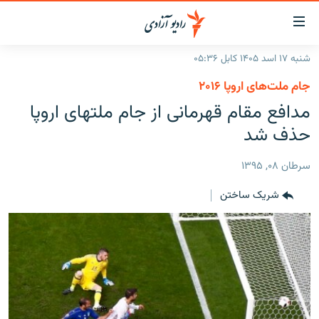
ینک‌های
ابل
سترسی
شنبه ۱۷ اسد ۱۴۰۵ کابل ۰۵:۳۶
ازگشت
صفحه نخست
جام ملت‌های اروپا ۲۰۱۶
ه
گزارش‌ها
مدافع مقام قهرمانی از جام ملتهای اروپا
تن
صلی
خبرها
افغانستان
حذف شد
ازگشت
جدول نشرات
منطقه
افغانستان
ه
سرطان ۰۸, ۱۳۹۵
نوی
مصاحبه‌ها
جهان
شرق میانه
صلی
شریک ساختن
برنامه‌ها
جهان
راجعه
ه
مجموعه تصویری
فحه
ورزش
ستجو
بحران مهاجرت
'کووید-۱۹'