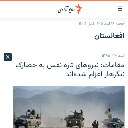
ینک‌های
ابل
سترسی
جمعه ۱۶ اسد ۱۴۰۵ کابل ۱۱:۲۵
ازگشت
صفحه نخست
افغانستان
ه
گزارش‌ها
تن
صلی
خبرها
افغانستان
اسد ۳۰, ۱۳۹۵
ازگشت
جدول نشرات
منطقه
افغانستان
ه
مقامات: نیروهای تازه نفس به حصارک
نوی
مصاحبه‌ها
جهان
شرق میانه
ننگرهار اعزام شده‌اند
صلی
برنامه‌ها
جهان
راجعه
ه
مجموعه تصویری
فحه
ورزش
ستجو
بحران مهاجرت
'کووید-۱۹'