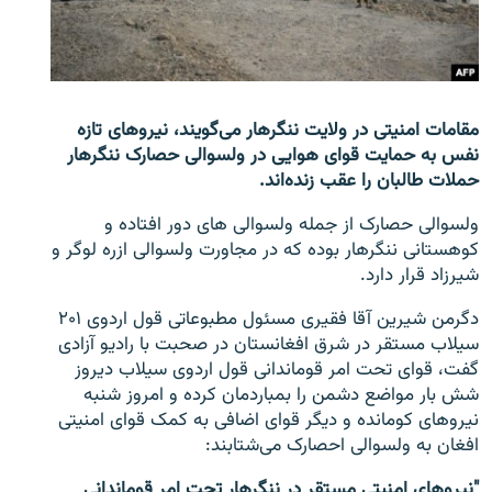
تماس
صفحه پشتو
Azadi English
مقامات امنیتی در ولایت ننگرهار می‌گویند، نیروهای تازه
نفس به حمایت قوای هوایی در ولسوالی حصارک ننگرهار
به ما بپیوندید
حملات طالبان را عقب زنده‌اند.
ولسوالی حصارک از جمله ولسوالی های دور افتاده و
کوهستانی ننگرهار بوده که در مجاورت ولسوالی ازره لوگر و
شیرزاد قرار دارد.
همۀ سایت‌های رادیو آزادی/ رادیو اروپای آزاد
دگرمن شیرین آقا فقیری مسئول مطبوعاتی قول اردوی ۲۰۱
سیلاب مستقر در شرق افغانستان در صحبت با رادیو آزادی
گفت، قوای تحت امر قوماندانی قول اردوی سیلاب دیروز
شش بار مواضع دشمن را بمباردمان کرده و امروز شنبه
نیروهای کومانده و دیگر قوای اضافی به کمک قوای امنیتی
افغان به ولسوالی احصارک می‌شتابند:
"نیروهای امنیتی مستقر در ننگرهار تحت امر قوماندانی