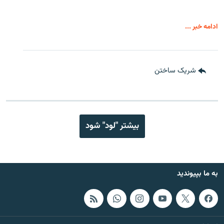
ادامه خبر ...
شریک ساختن
بیشتر "لود" شود
به ما بپیوندید