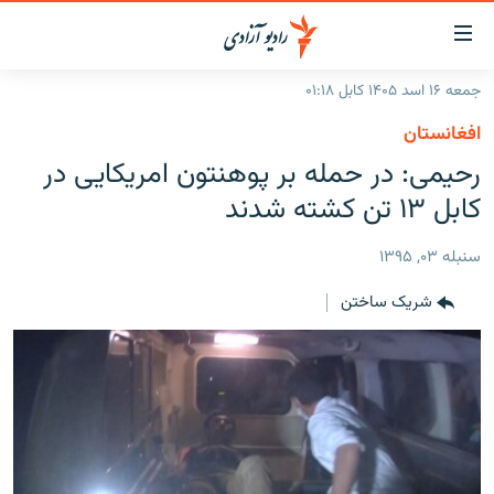
ینک‌های
ابل
سترسی
جمعه ۱۶ اسد ۱۴۰۵ کابل ۰۱:۱۸
ازگشت
صفحه نخست
افغانستان
ه
گزارش‌ها
رحیمی: در حمله بر پوهنتون امریکایی در
تن
صلی
خبرها
افغانستان
کابل ۱۳ تن کشته شدند
ازگشت
جدول نشرات
منطقه
افغانستان
ه
سنبله ۰۳, ۱۳۹۵
نوی
مصاحبه‌ها
جهان
شرق میانه
صلی
شریک ساختن
برنامه‌ها
جهان
راجعه
ه
مجموعه تصویری
فحه
ورزش
ستجو
بحران مهاجرت
'کووید-۱۹'