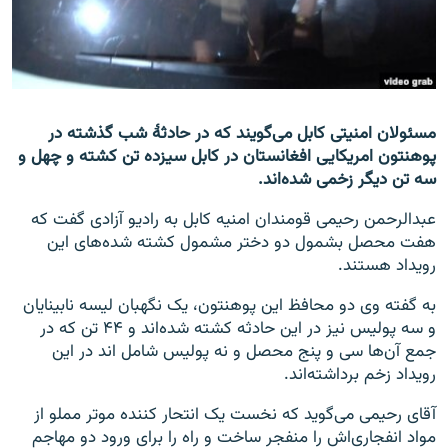
تماس
صفحه پشتو
Azadi English
مسئولان امنیتی کابل می‌گویند که در حادثۀ شب گذشته در
پوهنتون امریکایی افغانستان در کابل سیزده تن کشته و چهل و
به ما بپیوندید
سه تن دیگر زخمی شده‌اند.
عبدالرحمن رحیمی قومندان امنیه کابل به رادیو آزادی گفت که
هفت محصل بشمول دو دختر مشمول کشته شده‌های این
همۀ سایت‌های رادیو آزادی/ رادیو اروپای آزاد
رویداد هستند.
به گفته وی دو محافظ این پوهنتون، یک نگهبان لیسه نابینایان
و سه پولیس نیز در این حادثه کشته شده‌اند و ۴۴ تن که در
جمع آن‌ها سی و پنج محصل و نه پولیس شامل اند در این
رویداد زخم برداشته‌اند.
آقای رحیمی می‌گوید که نخست یک انتحار کننده موتر مملو از
مواد انفجاری‌اش را منفجر ساخت و راه را برای ورود دو مهاجم