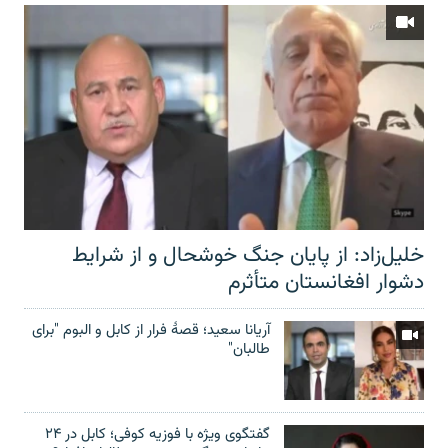
خلیل‌زاد: از پایان جنگ خوشحال و از شرایط
دشوار افغانستان متأثرم
آریانا سعید؛ قصۀ فرار از کابل و البوم "برای
طالبان"
گفتگوی ویژه با فوزیه کوفی؛ کابل در ۲۴