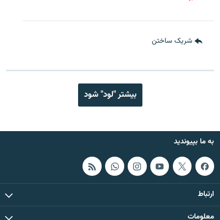
شریک ساختن
بیشتر "لود" شود
به ما بپیوندید
ارتباط
معلومات