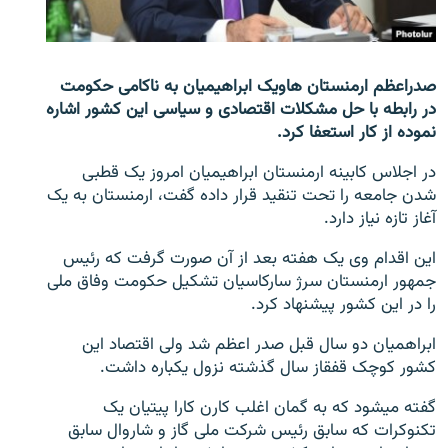
تماس
صفحه پشتو
صدراعظم ارمنستان هاویک ابراهیمیان به ناکامی حکومت
Azadi English
در رابطه با حل مشکلات اقتصادی و سیاسی این کشور اشاره
نموده از کار استعفا کرد.
به ما بپیوندید
در اجلاس کابینه ارمنستان ابراهیمیان امروز یک قطبی
شدن جامعه را تحت تنقید قرار داده گفت، ارمنستان به یک
آغاز تازه نیاز دارد.
همۀ سایت‌های رادیو آزادی/ رادیو اروپای آزاد
این اقدام وی یک هفته بعد از آن صورت گرفت که رئیس
جمهور ارمنستان سرژ سارکاسیان تشکیل حکومت وفاق ملی
را در این کشور پیشنهاد کرد.
ابراهمیان دو سال قبل صدر اعظم شد ولی اقتصاد این
کشور کوچک قفقاز سال گذشته نزول یکباره داشت.
گفته می‎شود که به گمان اغلب کارن کارا پیتیان یک
تکنوکرات که سابق رئیس شرکت ملی گاز و شاروال سابق