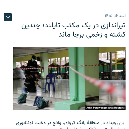
اسد ۱۶, ۱۴۰۵
تیراندازی در یک مکتب تایلند؛ چندین
کشته و زخمی برجا ماند
این رویداد در منطقۀ بانگ کروای، واقع در ولایت نونتابوری