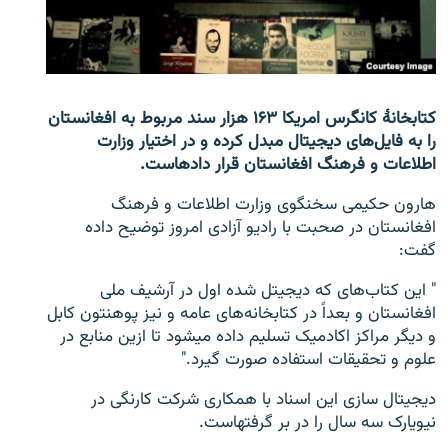
تماس
صفحه پشتو
Azadi English
کتابخانۀ کانگرس امریکا ۱۶۳ هزار سند مربوط به افغانستان
را به فایل‌های دیجیتال مبدل کرده و در اختیار وزارت
به ما بپیوندید
اطلاعات و فرهنگ افغانستان قرار داده‎است.
هارون حکیمی سخنگوی وزارت اطلاعات و فرهنگ
افغانستان در صحبت با رادیو آزادی امروز توضیح داده
گفت:
همۀ سایت‌های رادیو آزادی/ رادیو اروپای آزاد
" این کتاب‌های که دیجیتل شده اول در آرشیف ملی
افغانستان و بعداً در کتابخانه‌های عامه و نیز پوهنتون کابل
و دیگر مراکز اکادمیک تسلیم داده می‎شود تا ازین منابع در
علوم و تحقیقات استفاده صورت گیرد."
دیجیتال سازی این اسناد با همکاری شرکت کارنگی در
نیویارک سه سال را در بر گرفته‎است.