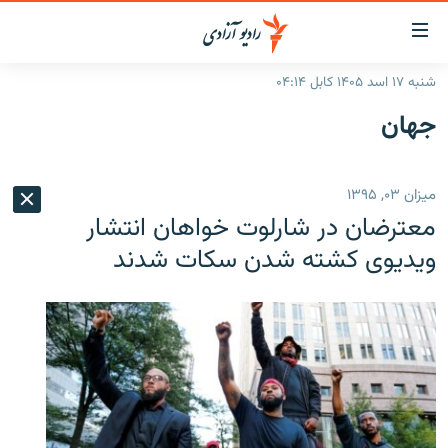
ینک‌های
ابل
سترسی
شنبه ۱۷ اسد ۱۴۰۵ کابل ۰۴:۱۴
ازگشت
صفحه نخست
جهان
ه
گزارش‌ها
تن
صلی
خبرها
افغانستان
ميزان ۰۳, ۱۳۹۵
ازگشت
جدول نشرات
منطقه
افغانستان
ه
معترضان در شارلوت خواهان انتشار
نوی
مصاحبه‌ها
جهان
شرق میانه
ویدیوی کشته شدن سکات شدند
صلی
برنامه‌ها
جهان
راجعه
ه
مجموعه تصویری
فحه
ورزش
ستجو
بحران مهاجرت
'کووید-۱۹'